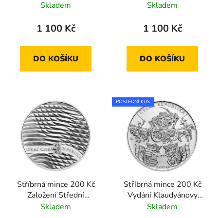
proof
Václava v katedrále sv.
Skladem
Skladem
Víta 2017 proof
1 100 Kč
1 100 Kč
DO KOŠÍKU
DO KOŠÍKU
POSLEDNÍ KUS
Stříbrná mince 200 Kč
Stříbrná mince 200 Kč
Založení Střední
Vydání Klaudyánovy
uměleckoprůmyslové
mapy – první mapy Čech
Skladem
Skladem
školy sklářské v
2018 standard