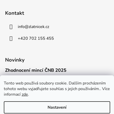
Kontakt
info
@
zlatnicek.cz
+420 702 155 455
Novinky
Zhodnocení mincí ČNB 2025
18.11.2025
Připravili jsme pro vás jednoduchý a př...
Tento web používá soubory cookie. Dalším procházením
tohoto webu vyjadřujete souhlas s jejich používáním.. Více
Mýty o přepravě zlatých mincí mimo EU
informací
zde
.
16.9.2025
Kdo někdy držel v ruce zlatou minci Wie...
Nastavení