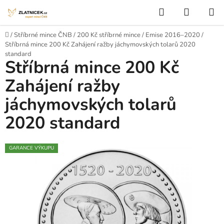
Přejít na obsah
Hledat
NÁKUP
Domů
/
Stříbrné mince ČNB
/
200 Kč stříbrné mince
/
Emise 2016–2020
/
Stříbrná mince 200 Kč Zahájení ražby jáchymovských tolarů 2020
standard
Stříbrná mince 200 Kč
Zahájení ražby
jáchymovských tolarů
2020 standard
GARANCE VÝKUPU