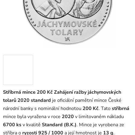
Stříbrná mince 200 Kč Zahájení ražby jáchymovských
tolarů 2020 standard
je oficiální pamětní mince České
národní banky s nominální hodnotou
200 Kč
. Tato
stříbrná
mince byla vyražena v roce
2020
v limitovaném nákladu
6700 ks
v kvalitě
Standard (B.K.)
. Mince je vyrobena ze
stříbra o
ryzosti 925 / 1000
a její hmotnost je
13 g
.