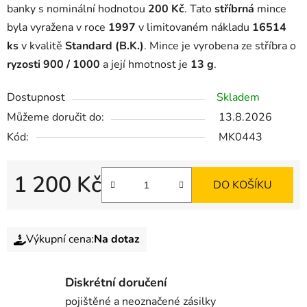
banky s nominální hodnotou
200 Kč
. Tato
stříbrná
mince
byla vyražena v roce
1997
v limitovaném nákladu
16514
ks
v kvalitě
Standard (B.K.)
. Mince je vyrobena ze stříbra o
ryzosti 900 / 1000
a její hmotnost je
13 g
.
Dostupnost
Skladem
Můžeme doručit do:
13.8.2026
Kód:
MK0443
1 200 Kč
DO KOŠÍKU
Výkupní cena:
Na dotaz
Diskrétní doručení
pojištěné a neoznačené zásilky