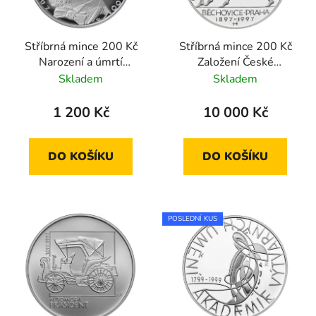
Stříbrná mince 200 Kč
Stříbrná mince 200 Kč
Narození a úmrtí
Založení České
hudebního skladatele
amatérské atletické
Skladem
Skladem
Zdeňka Fibicha 2000
unie a konání
standard
nejstaršího běhu
1 200 Kč
10 000 Kč
Běchovice-Praha 1997
proof
DO KOŠÍKU
DO KOŠÍKU
POSLEDNÍ KUS