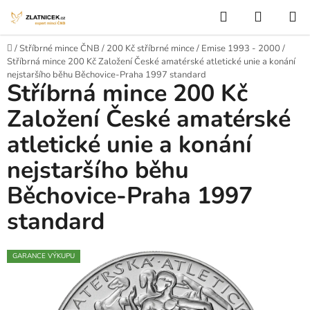
Přejít na obsah
Hledat
NÁKUP
Domů
/
Stříbrné mince ČNB
/
200 Kč stříbrné mince
/
Emise 1993 - 2000
/
Stříbrná mince 200 Kč Založení České amatérské atletické unie a konání
nejstaršího běhu Běchovice-Praha 1997 standard
Stříbrná mince 200 Kč
Založení České amatérské
atletické unie a konání
nejstaršího běhu
Běchovice-Praha 1997
standard
GARANCE VÝKUPU