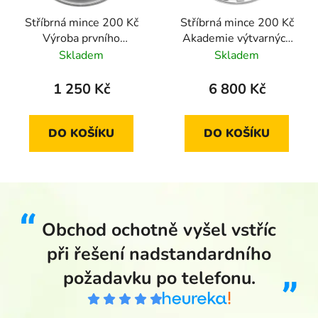
Stříbrná mince 200 Kč
Stříbrná mince 200 Kč
Výroba prvního
Akademie výtvarných
osobního automobilu ve
umění 1999 proof
Skladem
Skladem
střední Evropě
"Präsident" 1997
1 250 Kč
6 800 Kč
standard
DO KOŠÍKU
DO KOŠÍKU
Obchod ochotně vyšel vstříc
při řešení nadstandardního
požadavku po telefonu.