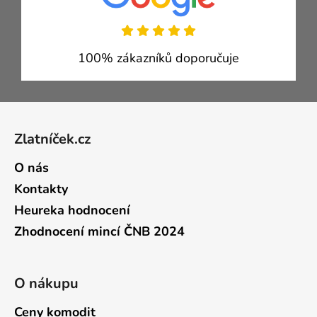
100% zákazníků doporučuje
Zápatí
Zlatníček.cz
O nás
Kontakty
Heureka hodnocení
Zhodnocení mincí ČNB 2024
O nákupu
Ceny komodit