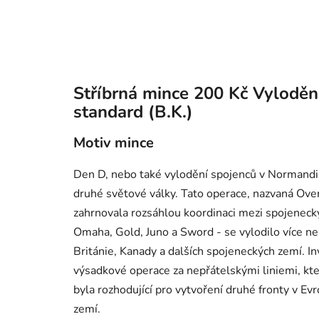
Stříbrná mince 200 Kč Vyloděn
standard (B.K.)
Motiv mince
Den D, nebo také vylodění spojenců v Normandi
druhé světové války. Tato operace, nazvaná Overlo
zahrnovala rozsáhlou koordinaci mezi spojenecký
Omaha, Gold, Juno a Sword - se vylodilo více n
Británie, Kanady a dalších spojeneckých zemí. I
výsadkové operace za nepřátelskými liniemi, kter
byla rozhodující pro vytvoření druhé fronty v E
zemí.