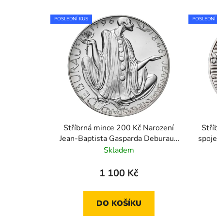
POSLEDNÍ KUS
POSLEDNÍ
Stříbrná mince 200 Kč Narození
Stří
Jean-Baptista Gasparda Deburaua
spoj
1996 standard
Skladem
1 100 Kč
DO KOŠÍKU