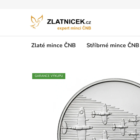
Přejít na obsah
Zlaté mince ČNB
Stříbrné mince ČNB
GARANCE VÝKUPU