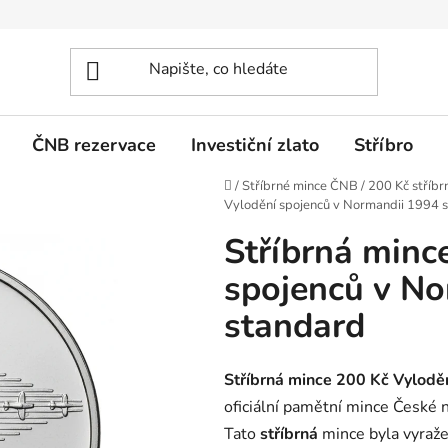
ČNB rezervace
Investiční zlato
Stříbro
Domů
/
Stříbrné mince ČNB
/
200 Kč stříbr
Vylodění spojenců v Normandii 1994 
Stříbrná minc
spojenců v No
standard
Stříbrná mince 200 Kč Vylodě
oficiální pamětní mince České
Tato
stříbrná
mince byla vyraž