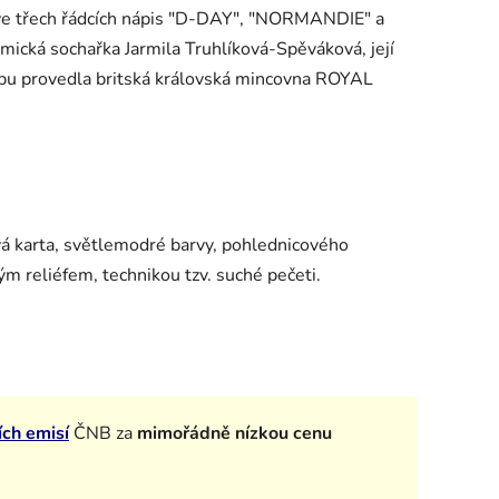
n ve třech řádcích nápis "D-DAY", "NORMANDIE" a
mická sochařka Jarmila Truhlíková-Spěváková, její
žbu provedla britská královská mincovna ROYAL
vá karta, světlemodré barvy, pohlednicového
ým reliéfem, technikou tzv. suché pečeti.
ích emisí
ČNB za
mimořádně nízkou cenu