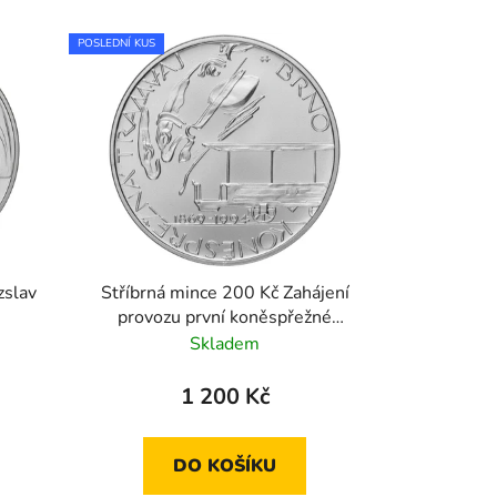
POSLEDNÍ KUS
zslav
Stříbrná mince 200 Kč Zahájení
provozu první koněspřežné
městské tramvaje v Brně 1994
Skladem
standard
1 200 Kč
DO KOŠÍKU