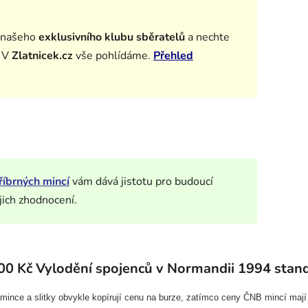
 našeho
exklusivního klubu sběratelů
a n
echte
. V
Zlatnicek.cz
vše pohlídáme.
Přehled
říbrných mincí
vám dává jistotu pro budoucí
jich zhodnocení.
00 Kč Vylodění spojenců v Normandii 1994 stan
í mince a slitky obvykle kopírují cenu na burze, zatímco ceny ČNB mincí mají