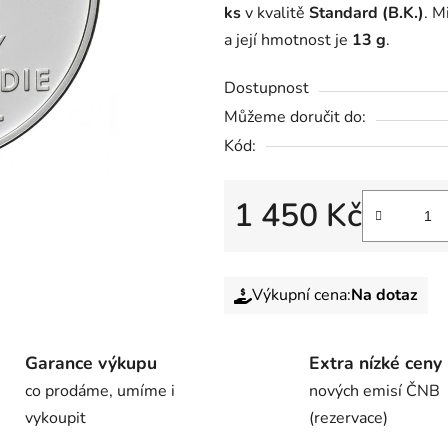
ks
v kvalitě
Standard (B.K.)
. M
a její hmotnost je
13 g
.
Dostupnost
Můžeme doručit do:
Kód:
1 450 Kč
Výkupní cena:
Na dotaz
Garance výkupu
Extra nízké ceny
co prodáme, umíme i
nových emisí ČNB
vykoupit
(rezervace)