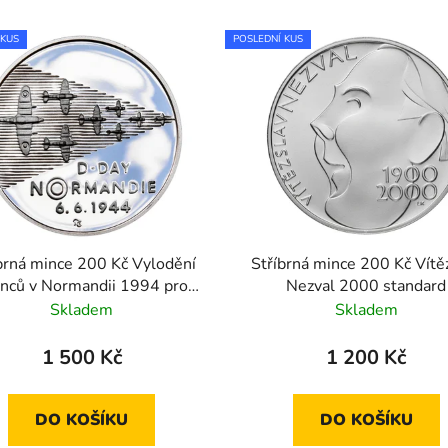
 KUS
POSLEDNÍ KUS
brná mince 200 Kč Vylodění
Stříbrná mince 200 Kč Vítě
enců v Normandii 1994 proof
Nezval 2000 standard
like (anglická verze)
Skladem
Skladem
1 500 Kč
1 200 Kč
DO KOŠÍKU
DO KOŠÍKU