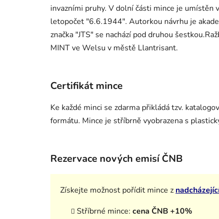
invazními pruhy. V dolní části mince je umístě
letopočet "6.6.1944". Autorkou návrhu je akade
značka "JTS" se nachází pod druhou šestkou.Ra
MINT ve Welsu v městě Llantrisant.
Certifikát mince
Ke každé minci se zdarma přikládá tzv. katalogo
formátu. Mince je stříbrně vyobrazena s plastick
Rezervace nových emisí ČNB
Získejte možnost pořídit mince z
nadcházejíc
Stříbrné mince:
cena ČNB +10%