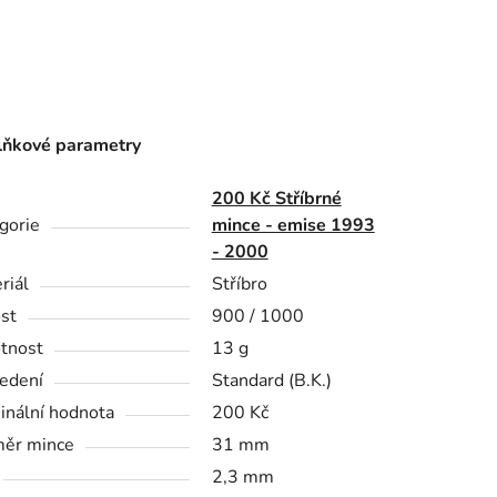
ňkové parametry
200 Kč Stříbrné
gorie
mince - emise 1993
- 2000
riál
Stříbro
st
900 / 1000
tnost
13 g
edení
Standard (B.K.)
nální hodnota
200 Kč
ěr mince
31 mm
2,3 mm