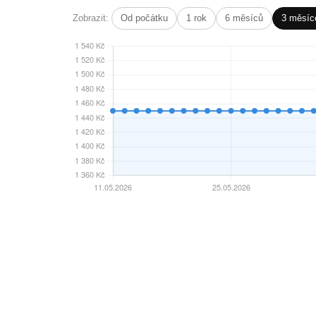
Zobrazit:
Od počátku
1 rok
6 měsíců
3 měsíc