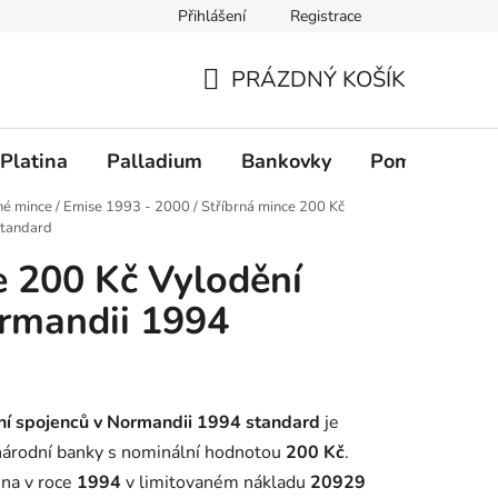
Přihlášení
Registrace
PRÁZDNÝ KOŠÍK
NÁKUPNÍ KOŠÍK
Platina
Palladium
Bankovky
Pomůcky
né mince
/
Emise 1993 - 2000
/
Stříbrná mince 200 Kč
standard
e 200 Kč Vylodění
rmandii 1994
ní spojenců v Normandii 1994 standard
je
 národní banky s nominální hodnotou
200 Kč
.
ena v roce
1994
v limitovaném nákladu
20929