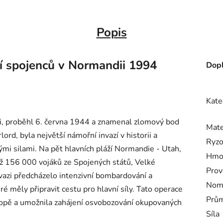
Popis
í spojenců v Normandii 1994
Dopl
Kate
i, proběhl 6. června 1944 a znamenal zlomový bod
Mate
rd, byla největší námořní invazí v historii a
Ryzo
mi silami. Na pět hlavních pláží Normandie - Utah,
Hmo
ež 156 000 vojáků ze Spojených států, Velké
Prov
nvazi předcházelo intenzivní bombardování a
Nomi
é měly připravit cestu pro hlavní síly. Tato operace
Prům
vropě a umožnila zahájení osvobozování okupovaných
Síla