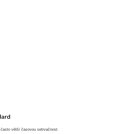
dard
 často větší časovou setrvačnost.