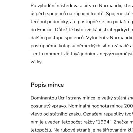
Po vylodění následovala bitva o Normandii, kter
úspěch spojenců na západní frontě. Spojenecké 
terénní podmínky, ale postupně se jim podařilo 
do Francie. Důležité bylo i získání strategických
dalším postupu spojenců. Vylodění v Normandii
postupnému kolapsu německých sil na západě a p
Tento moment zůstává jedním z nejvýznamnějších
války.
Popis mince
Dominantou lícní strany mince je velký státní z
posunutý vpravo. Nominální hodnota mince 200 K
vlevo od státního znaku. Označení republiky tvoř
ním je uveden letopočet ražby "1994". Značka min
letopočtu. Na rubové straně je na šifrovaném kl