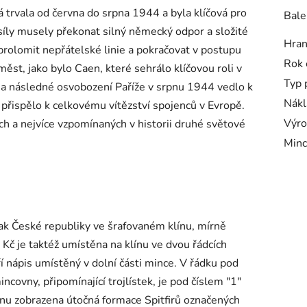
á trvala od června do srpna 1944 a byla klíčová pro
Bale
síly musely překonat silný německý odpor a složité
Hra
prolomit nepřátelské linie a pokračovat v postupu
Rok 
 měst, jako bylo Caen, které sehrálo klíčovou roli v
Typ 
 a následné osvobození Paříže v srpnu 1944 vedlo k
Nákl
řispělo k celkovému vítězství spojenců v Evropě.
Výro
 a nejvíce vzpomínaných v historii druhé světové
Minc
nak České republiky ve šrafovaném klínu, mírně
č je taktéž umístěna na klínu ve dvou řádcích
í nápis umístěný v dolní části mince. V řádku pod
covny, připomínající trojlístek, je pod číslem "1"
ínu zobrazena útočná formace Spitfirů označených