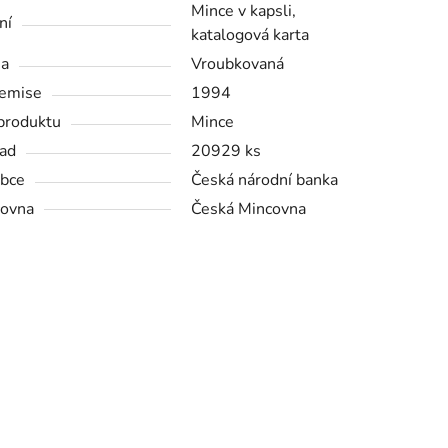
Mince v kapsli,
ní
katalogová karta
na
Vroubkovaná
emise
1994
produktu
Mince
ad
20929 ks
bce
Česká národní banka
ovna
Česká Mincovna