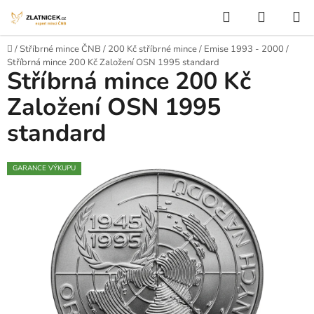
Přejít na obsah
Hledat
NÁKUP
Domů
/
Stříbrné mince ČNB
/
200 Kč stříbrné mince
/
Emise 1993 - 2000
/
Stříbrná mince 200 Kč Založení OSN 1995 standard
Stříbrná mince 200 Kč
Založení OSN 1995
standard
GARANCE VÝKUPU