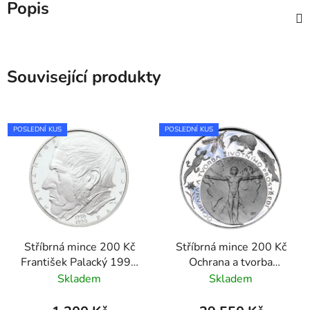
Popis
Související produkty
POSLEDNÍ KUS
POSLEDNÍ KUS
Stříbrná mince 200 Kč
Stříbrná mince 200 Kč
František Palacký 1998
Ochrana a tvorba
standard
životního prostředí
Skladem
Skladem
1994 proof