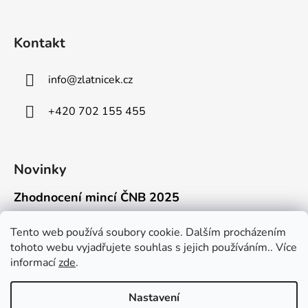
Kontakt
info
@
zlatnicek.cz
+420 702 155 455
Novinky
Zhodnocení mincí ČNB 2025
18.11.2025
Připravili jsme pro vás jednoduchý a př...
Tento web používá soubory cookie. Dalším procházením
tohoto webu vyjadřujete souhlas s jejich používáním.. Více
Mýty o přepravě zlatých mincí mimo EU
informací
zde
.
16.9.2025
Kdo někdy držel v ruce zlatou minci Wie...
Nastavení