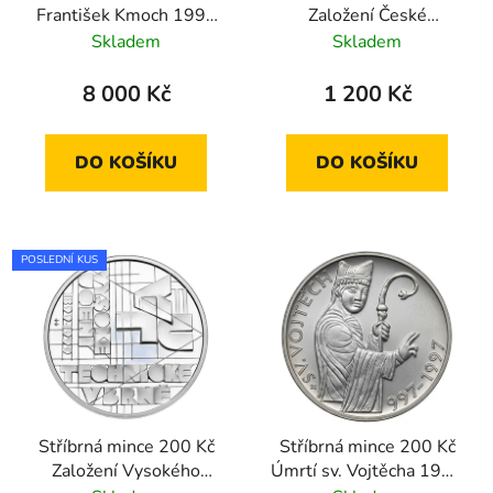
František Kmoch 1998
Založení České
proof
amatérské atletické
Skladem
Skladem
unie a konání
nejstaršího běhu
8 000 Kč
1 200 Kč
Běchovice-Praha 1997
standard
DO KOŠÍKU
DO KOŠÍKU
POSLEDNÍ KUS
Stříbrná mince 200 Kč
Stříbrná mince 200 Kč
Založení Vysokého
Úmrtí sv. Vojtěcha 1997