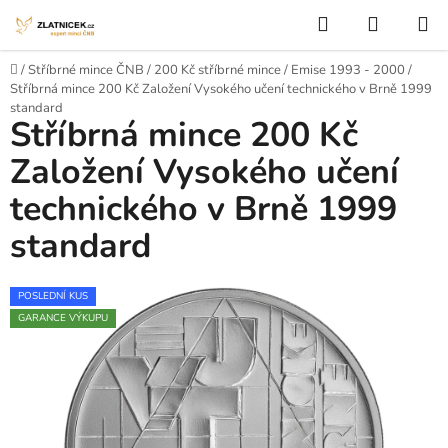
Přejít na obsah
Hledat
NÁKUP
Domů
/
Stříbrné mince ČNB
/
200 Kč stříbrné mince
/
Emise 1993 - 2000
/
Stříbrná mince 200 Kč Založení Vysokého učení technického v Brně 1999
standard
Stříbrná mince 200 Kč
Založení Vysokého učení
technického v Brně 1999
standard
POSLEDNÍ KUS
GARANCE VÝKUPU