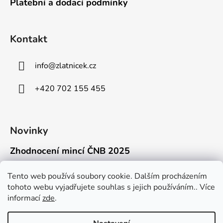
Platební a dodací podmínky
Kontakt
info
@
zlatnicek.cz
+420 702 155 455
Novinky
Zhodnocení mincí ČNB 2025
18.11.2025
Připravili jsme pro vás jednoduchý a př...
Tento web používá soubory cookie. Dalším procházením
tohoto webu vyjadřujete souhlas s jejich používáním.. Více
Mýty o přepravě zlatých mincí mimo EU
informací
zde
.
16.9.2025
Kdo někdy držel v ruce zlatou minci Wie...