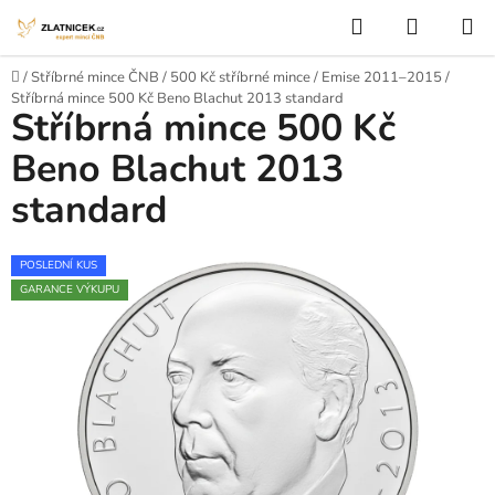
Přejít na obsah
Hledat
NÁKUP
Domů
/
Stříbrné mince ČNB
/
500 Kč stříbrné mince
/
Emise 2011–2015
/
Stříbrná mince 500 Kč Beno Blachut 2013 standard
Stříbrná mince 500 Kč
Beno Blachut 2013
standard
POSLEDNÍ KUS
GARANCE VÝKUPU