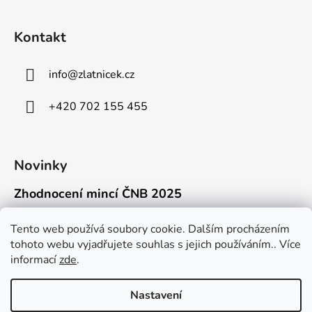
Kontakt
info
@
zlatnicek.cz
+420 702 155 455
Novinky
Zhodnocení mincí ČNB 2025
18.11.2025
Připravili jsme pro vás jednoduchý a př...
Tento web používá soubory cookie. Dalším procházením
tohoto webu vyjadřujete souhlas s jejich používáním.. Více
Mýty o přepravě zlatých mincí mimo EU
informací
zde
.
16.9.2025
Kdo někdy držel v ruce zlatou minci Wie...
Nastavení