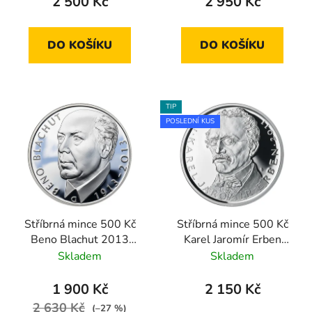
2 500 Kč
2 950 Kč
DO KOŠÍKU
DO KOŠÍKU
TIP
POSLEDNÍ KUS
Stříbrná mince 500 Kč
Stříbrná mince 500 Kč
Beno Blachut 2013
Karel Jaromír Erben
proof
2011 proof
Skladem
Skladem
1 900 Kč
2 150 Kč
2 630 Kč
(–27 %)