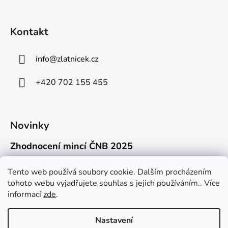
Kontakt
info
@
zlatnicek.cz
+420 702 155 455
Novinky
Zhodnocení mincí ČNB 2025
18.11.2025
Připravili jsme pro vás jednoduchý a př...
Tento web používá soubory cookie. Dalším procházením
tohoto webu vyjadřujete souhlas s jejich používáním.. Více
Mýty o přepravě zlatých mincí mimo EU
informací
zde
.
16.9.2025
Kdo někdy držel v ruce zlatou minci Wie...
Nastavení