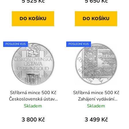
5 525 Kč
5 650 Kč
DO KOŠÍKU
DO KOŠÍKU
POSLEDNÍ KUS
POSLEDNÍ KUS
Stříbrná mince 500 Kč
Stříbrná mince 500 Kč
Československá ústava
Zahájení vydávání
a Ústavní soud 2020
československých
Skladem
Skladem
standard
platidel 2019 proof
3 800 Kč
3 499 Kč