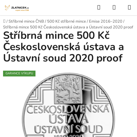
Přejít na obsah
Hledat
NÁKUP
Domů
/
Stříbrné mince ČNB
/
500 Kč stříbrné mince
/
Emise 2016–2020
/
Stříbrná mince 500 Kč Československá ústava a Ústavní soud 2020 proof
Stříbrná mince 500 Kč
Československá ústava a
Ústavní soud 2020 proof
GARANCE VÝKUPU