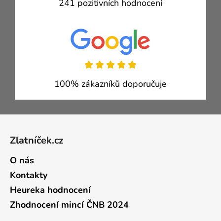
241 pozitivních hodnocení
100% zákazníků doporučuje
Zápatí
Zlatníček.cz
O nás
Kontakty
Heureka hodnocení
Zhodnocení mincí ČNB 2024