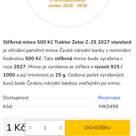
Stříbrná mince 500 Kč Traktor Zetor Z-25 2027 standard
je oficiální pamětní mince České národní banky s nominální
hodnotou
500 Kč
. Tato
stříbrná
mince bude vyražena v
roce
2027
. Mince je vyrobena ze stříbra o
ryzosti 925 /
1000
a její hmotnost je
25 g
. Celkový počet vyražených
kusů bude Českou národní bankou zveřejněn po emisi.
Dostupnost
Rezervace
Kód:
MK0499
1 Kč
DO KOŠÍKU