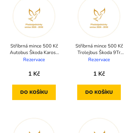
Stříbrná mince 500 Kč
Stříbrná mince 500 Kč
Autobus Škoda Karosa
Trolejbus Škoda 9Tr
706 RTO 2029
2030 proof
Rezervace
Rezervace
standard
1 Kč
1 Kč
DO KOŠÍKU
DO KOŠÍKU