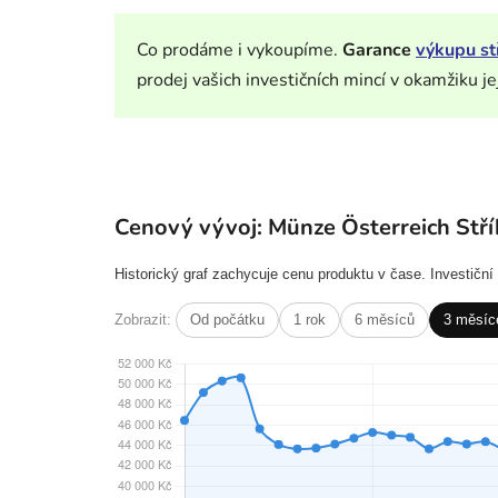
Co prodáme i vykoupíme.
Garance
výkupu st
prodej vašich investičních mincí v okamžiku je
Cenový vývoj: Münze Österreich Stří
Historický graf zachycuje cenu produktu v čase. Investičn
Zobrazit:
Od počátku
1 rok
6 měsíců
3 měsíc