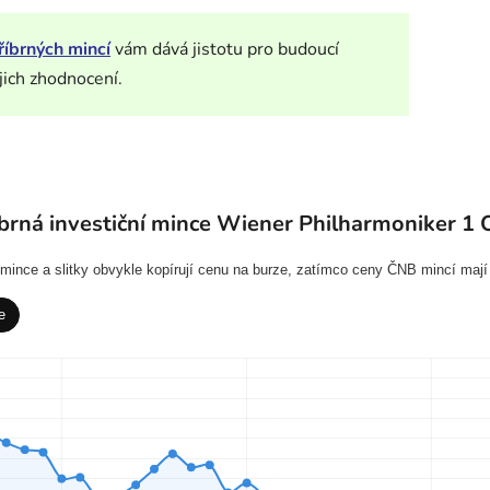
říbrných mincí
vám dává jistotu pro budoucí
jich zhodnocení.
brná investiční mince Wiener Philharmoniker 1 
í mince a slitky obvykle kopírují cenu na burze, zatímco ceny ČNB mincí mají
e