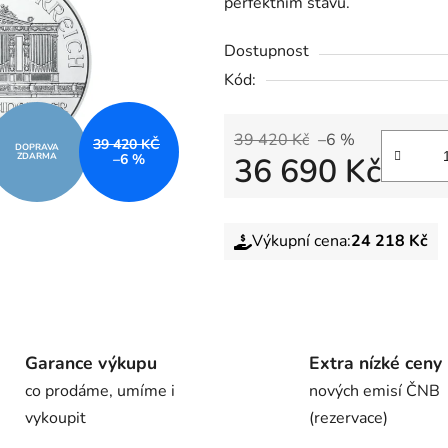
perfektním stavu.
Dostupnost
Kód:
39 420 Kč
–6 %
39 420 KČ
DOPRAVA
ZDARMA
–6 %
36 690 Kč
Výkupní cena:
24 218 Kč
Garance výkupu
Extra nízké ceny
co prodáme, umíme i
nových emisí ČNB
vykoupit
(rezervace)