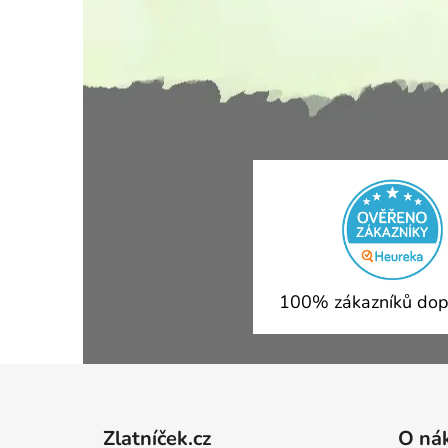
100% zákazníků dop
Zápatí
Zlatníček.cz
O ná