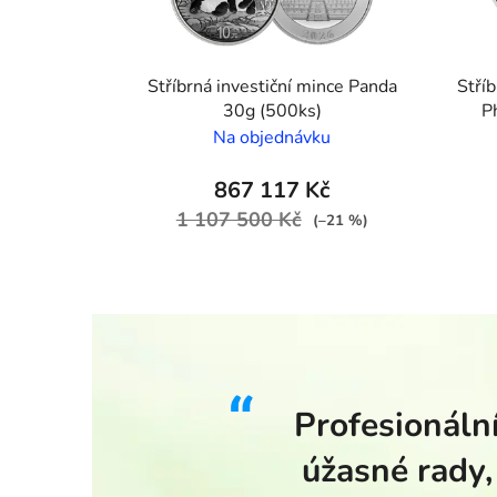
Stříbrná investiční mince Panda
Stří
30g (500ks)
P
Na objednávku
867 117 Kč
1 107 500 Kč
(–21 %)
Profesionální
úžasné rady,