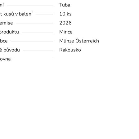
ní
Tuba
t kusů v balení
10 ks
emise
2026
produktu
Mince
bce
Münze Österreich
ě původu
Rakousko
ovna