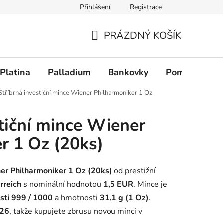
Přihlášení
Registrace
PRÁZDNÝ KOŠÍK
NÁKUPNÍ KOŠÍK
Platina
Palladium
Bankovky
Pomůcky
Stříbrná investiční mince Wiener Philharmoniker 1 Oz
stiční mince Wiener
r 1 Oz (20ks)
ner Philharmoniker 1 Oz (20ks)
od prestižní
rreich
s nominální hodnotou
1,5 EUR
. Mince je
osti 999 / 1000
a hmotnosti
31,1 g (1 Oz)
.
26
, takže kupujete zbrusu novou minci v