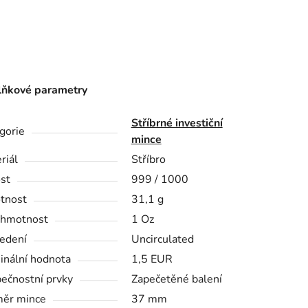
ňkové parametry
Stříbrné investiční
gorie
mince
riál
Stříbro
st
999 / 1000
tnost
31,1 g
 hmotnost
1 Oz
edení
Uncirculated
nální hodnota
1,5 EUR
ečnostní prvky
Zapečetěné balení
ěr mince
37 mm