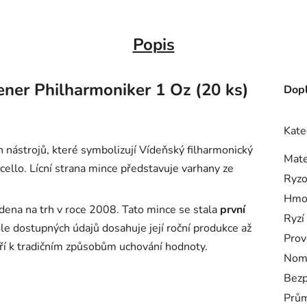
Popis
ener Philharmoniker 1 Oz (20 ks)
Dopl
Kate
 nástrojů, které symbolizují Vídeňský filharmonický
Mate
oncello. Lícní strana mince představuje varhany ze
Ryzo
Hmo
ena na trh v roce 2008. Tato mince se stala
první
Ryzí
e dostupných údajů dosahuje její roční produkce až
Prov
ří k tradičním způsobům uchování hodnoty.
Nomi
Bezp
Prům