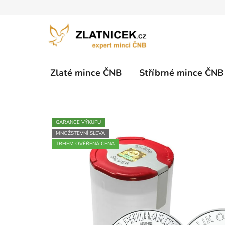
Přejít na obsah
Zlaté mince ČNB
Stříbrné mince ČNB
GARANCE VÝKUPU
MNOŽSTEVNÍ SLEVA
TRHEM OVĚŘENÁ CENA