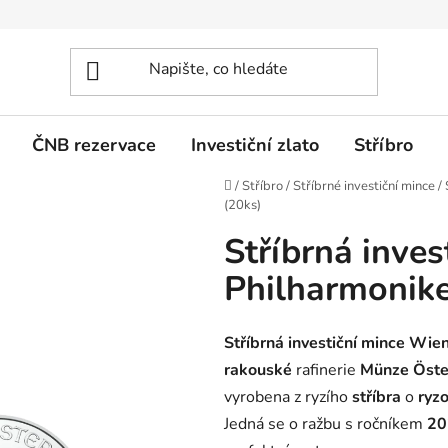
ČNB rezervace
Investiční zlato
Stříbro
Domů
/
Stříbro
/
Stříbrné investiční mince
/
(20ks)
Stříbrná inve
Philharmonike
Stříbrná investiční mince Wie
rakouské
rafinerie
Münze Öste
vyrobena z ryzího
stříbra
o
ryz
Jedná se o ražbu s ročníkem
20