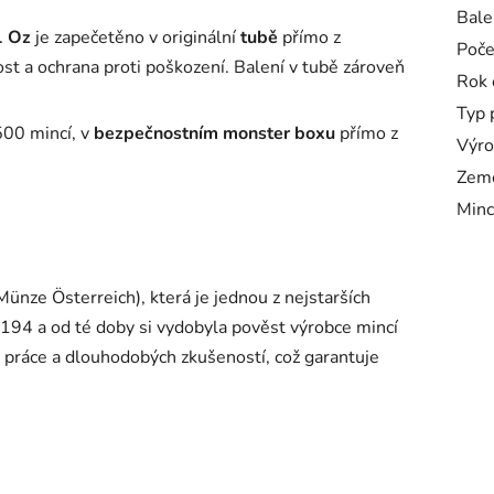
Bale
1 Oz
je zapečetěno v originální
tubě
přímo z
Poče
st a ochrana proti poškození.
Balení v tubě zároveň
Rok 
Typ 
500 mincí, v
bezpečnostním monster boxu
přímo z
Výro
Zem
Minc
ünze Österreich), která je jednou z nejstarších
 1194 a od té doby si vydobyla pověst výrobce mincí
í práce a dlouhodobých zkušeností, což garantuje