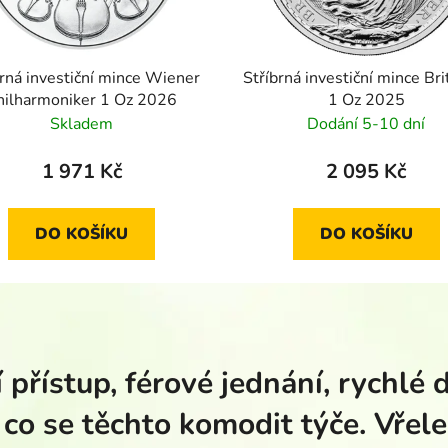
brná investiční mince Wiener
Stříbrná investiční mince Bri
hilharmoniker 1 Oz 2026
1 Oz 2025
Skladem
Dodání 5-10 dní
1 971 Kč
2 095 Kč
DO KOŠÍKU
DO KOŠÍKU
 přístup, férové jednání, rychlé 
 co se těchto komodit týče. Vřele