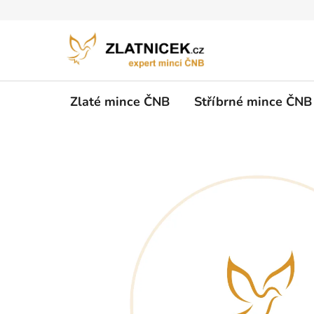
Přejít na obsah
Zlaté mince ČNB
Stříbrné mince ČNB