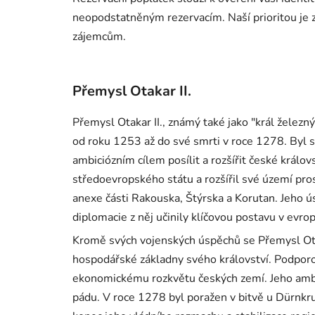
neopodstatněným rezervacím. Naší prioritou je
zájemcům.
Přemysl Otakar II.
Přemysl Otakar II., známý také jako "král železný
od roku 1253 až do své smrti v roce 1278. Byl s
ambiciózním cílem posílit a rozšířit české královs
středoevropského státu a rozšířil své území pro
anexe části Rakouska, Štýrska a Korutan. Jeho úsi
diplomacie z něj učinily klíčovou postavu v evrop
Kromě svých vojenských úspěchů se Přemysl Otaka
hospodářské základny svého království. Podporov
ekonomickému rozkvětu českých zemí. Jeho ambi
pádu. V roce 1278 byl poražen v bitvě u Dürnk