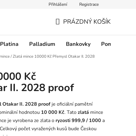
Přihlášení
Registrace
PRÁZDNÝ KOŠÍK
NÁKUPNÍ KOŠÍK
Platina
Palladium
Bankovky
Pomůcky
 mince
/
Zlatá mince 10000 Kč Přemysl Otakar II. 2028
0000 Kč
r II. 2028 proof
 Otakar II. 2028 proof
je oficiální pamětní
nominální hodnotou
10 000 Kč
. Tato
zlatá
mince
nce je vyrobena ze zlata o
ryzosti 999,9 / 1000
a
 Celkový počet vyražených kusů bude Českou