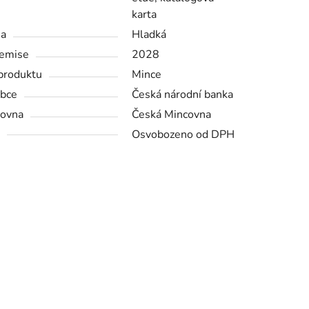
karta
na
Hladká
emise
2028
produktu
Mince
bce
Česká národní banka
ovna
Česká Mincovna
Osvobozeno od DPH