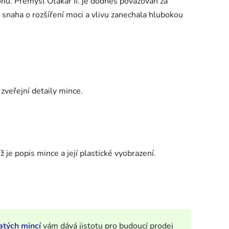
onu. Přemysl Otakar II. je dodnes považován za
 snaha o rozšíření moci a vlivu zanechala hlubokou
zveřejní detaily mince.
 je popis mince a její plastické vyobrazení.
atých mincí
vám dává jistotu pro budoucí prodej