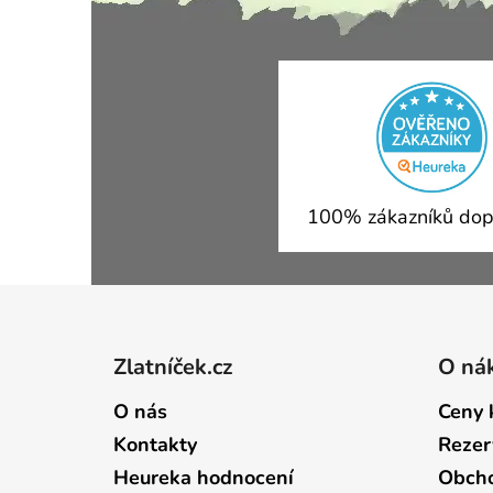
100% zákazníků dop
Zápatí
Zlatníček.cz
O ná
O nás
Ceny 
Kontakty
Rezer
Heureka hodnocení
Obcho