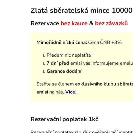
Zlatá sběratelská mince 10000
Rezervace
bez kauce
&
bez závazků
Mimořádně nízká cena:
Cena ČNB +3%
Předem nic neplatíte
7 dní před
emisí vás informujeme email
Garance dodání
Staňte se členem
exklusivního klubu sběrat
emisí
na nás.
Více
.
Rezervační poplatek 1kč
Rezervační poplatek slouží k ověření vaší identi