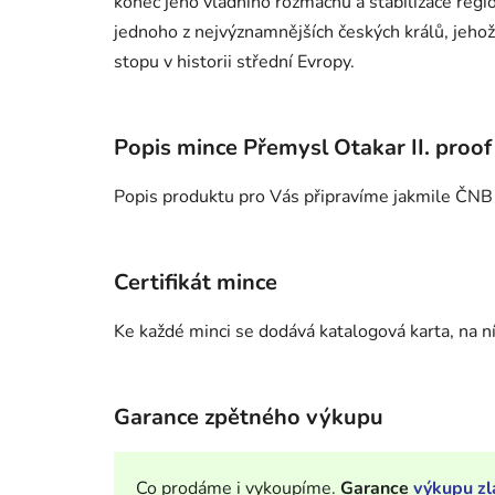
konec jeho vládního rozmachu a stabilizace regi
jednoho z nejvýznamnějších českých králů, jehož
stopu v historii střední Evropy.
Popis mince Přemysl Otakar II. proof
Popis produktu pro Vás připravíme jakmile ČNB 
Certifikát mince
Ke každé minci se dodává katalogová karta, na níž
Garance zpětného výkupu
Co prodáme i vykoupíme.
Garance
výkupu zl