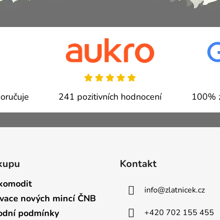
oručuje
241 pozitivních hodnocení
100% z
kupu
Kontakt
komodit
info
@
zlatnicek.cz
vace nových mincí ČNB
+420 702 155 455
dní podmínky