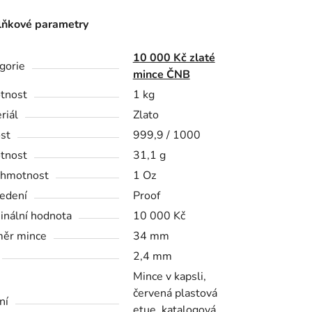
ňkové parametry
10 000 Kč zlaté
gorie
mince ČNB
tnost
1 kg
riál
Zlato
st
999,9 / 1000
tnost
31,1 g
 hmotnost
1 Oz
edení
Proof
nální hodnota
10 000 Kč
ěr mince
34 mm
2,4 mm
Mince v kapsli,
červená plastová
ní
etue, katalogová