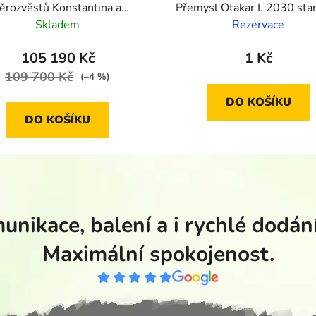
ěrozvěstů Konstantina a
Přemysl Otakar I. 2030 sta
Metoděje 2013 proof
Skladem
Rezervace
105 190 Kč
1 Kč
109 700 Kč
(–4 %)
DO KOŠÍKU
DO KOŠÍKU
unikace, balení a i rychlé dodání
Maximální spokojenost.