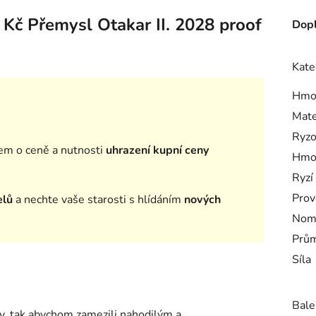
 Kč Přemysl Otakar II. 2028 proof
Dopl
Kate
Hmo
Mate
Ryzo
em o ceně a nutnosti
uhrazení kupní ceny
Hmo
Ryzí
Prov
elů
a nechte vaše starosti s hlídáním
nových
Nomi
Prům
Síla
Bale
ty, tak abychom zamezili nahodilým a