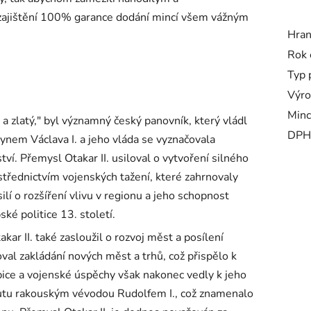
 zajištění 100%
garance dodání mincí všem vážným
Hra
Rok 
Typ 
Výro
Minc
 a zlatý," byl významný český panovník, který vládl
DPH
ynem Václava I. a jeho vláda se vyznačovala
tví. Přemysl Otakar II. usiloval o vytvoření silného
střednictvím vojenských tažení, které zahrnovaly
lí o rozšíření vlivu v regionu a jeho schopnost
ské politice 13. století.
r II. také zasloužil o rozvoj měst a posílení
al zakládání nových měst a trhů, což přispělo k
ce a vojenské úspěchy však nakonec vedly k jeho
rutu rakouským vévodou Rudolfem I., což znamenalo