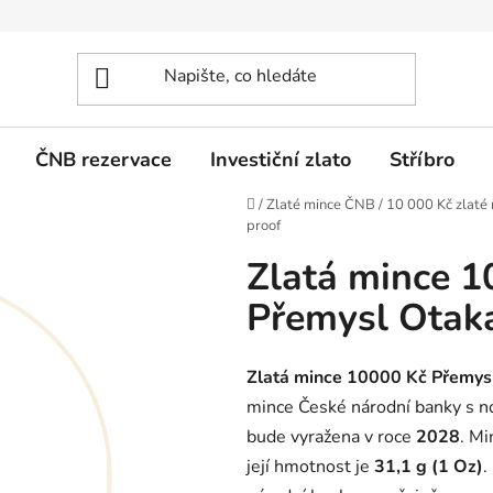
ČNB rezervace
Investiční zlato
Stříbro
Domů
/
Zlaté mince ČNB
/
10 000 Kč zlaté
proof
Zlatá mince 1
Přemysl Otaka
Zlatá mince 10000 Kč Přemysl
mince České národní banky s 
bude vyražena v roce
2028
. Mi
její hmotnost je
31,1 g (1 Oz)
.