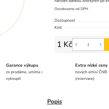
národní bankou zveřejněn po em
Osvobozeno od DPH
Dostupnost
Kód:
1 Kč
Garance výkupu
Extra nízké ceny
co prodáme, umíme i
nových emisí ČNB
vykoupit
(rezervace)
Popis