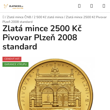
Přejít na obsah
Hledat
NÁKUP
Domů
/
Zlaté mince ČNB
/
2 500 Kč zlaté mince
/
Zlatá mince 2500 Kč Pivovar
Plzeň 2008 standard
Zlatá mince 2500 Kč
Pivovar Plzeň 2008
standard
CENOVÝ HIT
GARANCE VÝKUPU