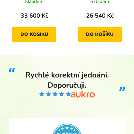
Březové Hory 2007
proof
Skladem
Skladem
standard
33 600 Kč
26 540 Kč
DO KOŠÍKU
DO KOŠÍKU
Rychlé korektní jednání.
Doporučuji.