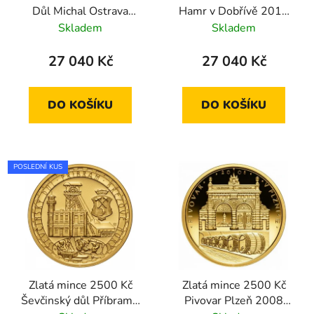
Důl Michal Ostrava
Hamr v Dobřívě 2010
2010 standard
standard
Skladem
Skladem
27 040 Kč
27 040 Kč
DO KOŠÍKU
DO KOŠÍKU
POSLEDNÍ KUS
Zlatá mince 2500 Kč
Zlatá mince 2500 Kč
Ševčinský důl Příbram -
Pivovar Plzeň 2008