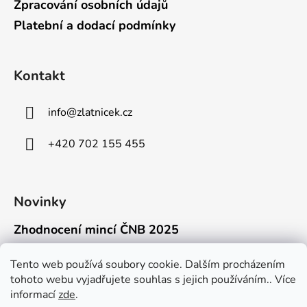
Zpracování osobních údajů
Platební a dodací podmínky
Kontakt
info
@
zlatnicek.cz
+420 702 155 455
Novinky
Zhodnocení mincí ČNB 2025
18.11.2025
Připravili jsme pro vás jednoduchý a př...
Tento web používá soubory cookie. Dalším procházením
tohoto webu vyjadřujete souhlas s jejich používáním.. Více
Mýty o přepravě zlatých mincí mimo EU
informací
zde
.
16.9.2025