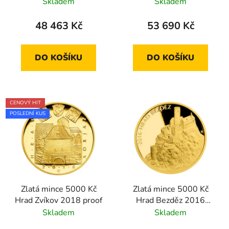
proof
standard
Skladem
Skladem
48 463 Kč
53 690 Kč
DO KOŠÍKU
DO KOŠÍKU
CENOVÝ HIT
POSLEDNÍ KUS
Zlatá mince 5000 Kč
Zlatá mince 5000 Kč
Hrad Zvíkov 2018 proof
Hrad Bezděz 2016
proof
Skladem
Skladem