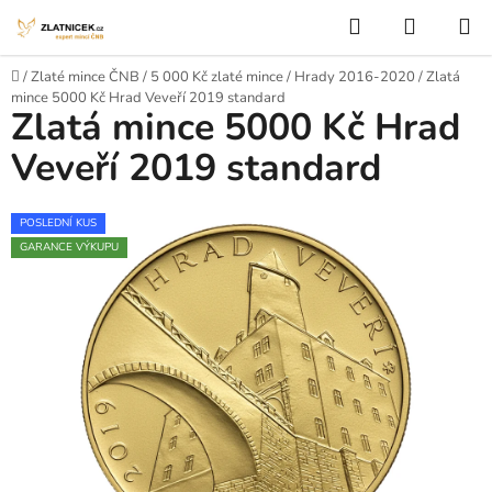
Přejít na obsah
Hledat
NÁKUP
Domů
/
Zlaté mince ČNB
/
5 000 Kč zlaté mince
/
Hrady 2016-2020
/
Zlatá
mince 5000 Kč Hrad Veveří 2019 standard
Zlatá mince 5000 Kč Hrad
Veveří 2019 standard
POSLEDNÍ KUS
GARANCE VÝKUPU