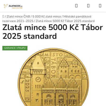
Přejít na obsah
Hledat
NÁKUP
Domů
/
Zlaté mince ČNB
/
5 000 Kč zlaté mince
/
Městské památkové
rezervace 2021–2025
/
Zlatá mince 5000 Kč Tábor 2025 standard
Zlatá mince 5000 Kč Tábor
2025 standard
GARANCE VÝKUPU