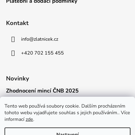
Platební a dodací podmínky
Kontakt
info
@
zlatnicek.cz
+420 702 155 455
Novinky
Zhodnocení mincí ČNB 2025
18.11.2025
Připravili jsme pro vás jednoduchý a př...
Tento web používá soubory cookie. Dalším procházením
tohoto webu vyjadřujete souhlas s jejich používáním.. Více
Mýty o přepravě zlatých mincí mimo EU
informací
zde
.
16.9.2025
Kdo někdy držel v ruce zlatou minci Wie...
Nastavení