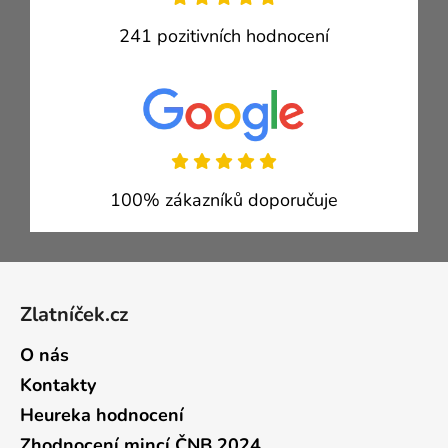
241 pozitivních hodnocení
100% zákazníků doporučuje
Zápatí
Zlatníček.cz
O nás
Kontakty
Heureka hodnocení
Zhodnocení mincí ČNB 2024