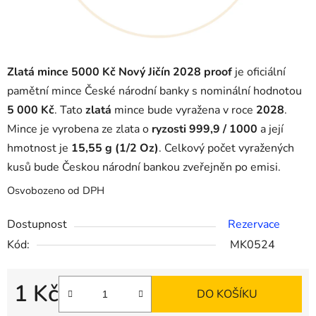
Zlatá mince 5000 Kč Nový Jičín 2028 proof
je oficiální
pamětní mince České národní banky s nominální hodnotou
5 000 Kč
. Tato
zlatá
mince bude vyražena v roce
2028
.
Mince je vyrobena ze zlata o
ryzosti 999,9 / 1000
a její
hmotnost je
15,55 g (1/2 Oz)
. Celkový počet vyražených
kusů bude Českou národní bankou zveřejněn po emisi.
Osvobozeno od DPH
Dostupnost
Rezervace
Kód:
MK0524
1 Kč
DO KOŠÍKU