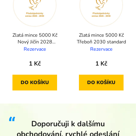
Zlatá mince 5000 Kč
Zlatá mince 5000 Kč
Nový Jičín 2028
Třeboň 2030 standard
standard
Rezervace
Rezervace
1 Kč
1 Kč
DO KOŠÍKU
DO KOŠÍKU
Doporučuji k dalšímu
obchodování, rychlé odeslání