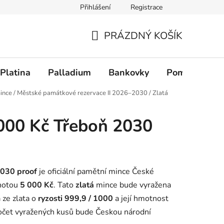
Přihlášení
Registrace
PRÁZDNÝ KOŠÍK
NÁKUPNÍ KOŠÍK
Platina
Palladium
Bankovky
Pomůcky
ince
/
Městské památkové rezervace II 2026–2030
/
Zlatá
000 Kč Třeboň 2030
2030 proof
je oficiální pamětní mince České
dnotou
5 000 Kč
. Tato
zlatá
mince bude vyražena
 ze zlata o
ryzosti 999,9 / 1000
a její hmotnost
počet vyražených kusů bude Českou národní