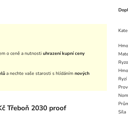
Dopl
Kate
Hmo
em o ceně a nutnosti
uhrazení kupní ceny
Mate
Ryzo
Hmo
elů
a nechte vaše starosti s hlídáním
nových
Ryzí
Prov
Nomi
Prům
Kč Třeboň 2030 proof
Síla