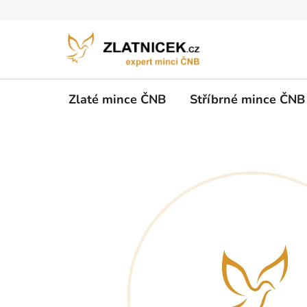
Přejít na obsah
Zlaté mince ČNB
Stříbrné mince ČNB