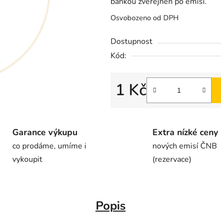
bankou zveřejněn po emisi.
Osvobozeno od DPH
Dostupnost
Kód:
1 Kč
Garance výkupu
Extra nízké ceny
co prodáme, umíme i
nových emisí ČNB
vykoupit
(rezervace)
Popis