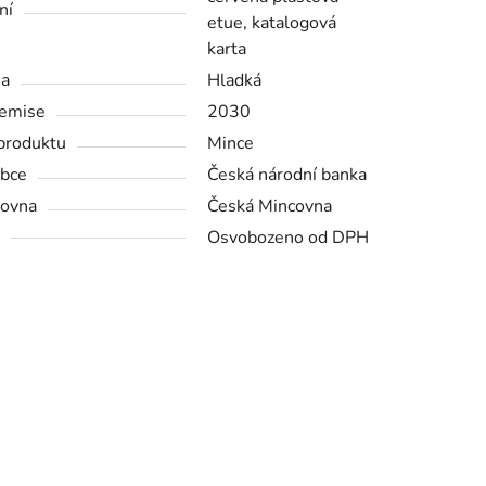
ní
etue, katalogová
karta
na
Hladká
emise
2030
produktu
Mince
bce
Česká národní banka
ovna
Česká Mincovna
Osvobozeno od DPH