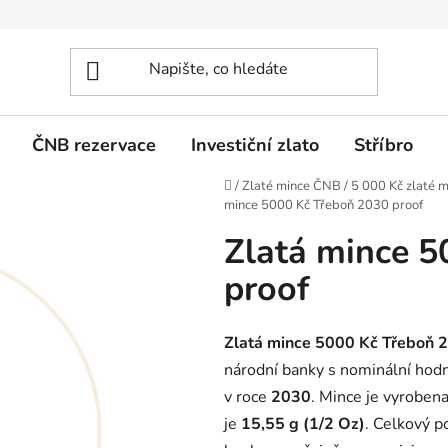
ČNB rezervace
Investiční zlato
Stříbro
Domů
/
Zlaté mince ČNB
/
5 000 Kč zlaté m
mince 5000 Kč Třeboň 2030 proof
Zlatá mince 5
proof
Zlatá mince 5000 Kč Třeboň 
národní banky s nominální ho
v roce
2030
. Mince je vyrobena
je
15,55 g (1/2 Oz)
. Celkový 