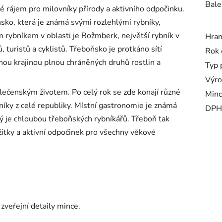
Bale
é rájem pro milovníky přírody a aktivního odpočinku.
sko, která je známá svými rozlehlými rybníky,
rybníkem v oblasti je Rožmberk, největší rybník v
Hra
 turistů a cyklistů. Třeboňsko je protkáno sítí
Rok 
snou krajinou plnou chráněných druhů rostlin a
Typ 
Výro
lečenským životem. Po celý rok se zde konají různé
Minc
ěvníky z celé republiky. Místní gastronomie je známá
DPH
ý je chloubou třeboňských rybníkářů. Třeboň tak
zážitky a aktivní odpočinek pro všechny věkové
zveřejní detaily mince.