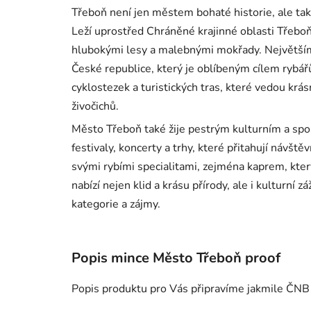
Třeboň není jen městem bohaté historie, ale tak
Leží uprostřed Chráněné krajinné oblasti Třeboň
hlubokými lesy a malebnými mokřady. Největším 
České republice, který je oblíbeným cílem rybářů,
cyklostezek a turistických tras, které vedou krá
živočichů.
Město Třeboň také žije pestrým kulturním a spo
festivaly, koncerty a trhy, které přitahují návšt
svými rybími specialitami, zejména kaprem, kter
nabízí nejen klid a krásu přírody, ale i kulturní 
kategorie a zájmy.
Popis mince Město Třeboň proof
Popis produktu pro Vás připravíme jakmile ČNB 