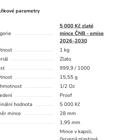
ňkové parametry
5 000 Kč zlaté
gorie
mince ČNB - emise
2026–2030
tnost
1 kg
riál
Zlato
st
999,9 / 1000
tnost
15,55 g
 hmotnost
1/2 Oz
edení
Proof
nální hodnota
5 000 Kč
ěr mince
28 mm
1,95 mm
Mince v kapsli,
červená plastová