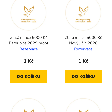
Zlatá mince 5000 Kč
Zlatá mince 5000 Kč
Pardubice 2029 proof
Nový Jičín 2028
standard
Rezervace
Rezervace
1 Kč
1 Kč
DO KOŠÍKU
DO KOŠÍKU