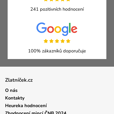
241 pozitivních hodnocení
100% zákazníků doporučuje
Zápatí
Zlatníček.cz
O nás
Kontakty
Heureka hodnocení
Zhodnocení mincí ČNB 2024