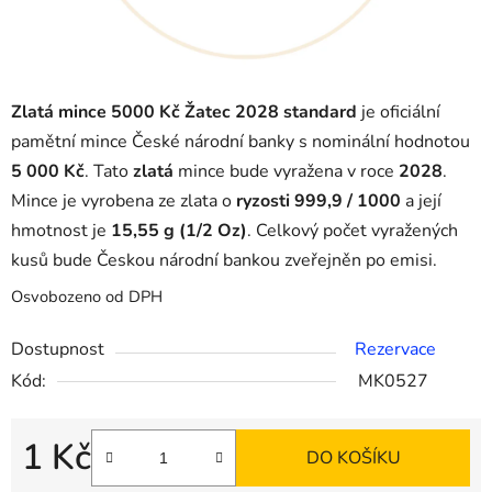
Zlatá mince 5000 Kč Žatec 2028 standard
je oficiální
pamětní mince České národní banky s nominální hodnotou
5 000 Kč
. Tato
zlatá
mince bude vyražena v roce
2028
.
Mince je vyrobena ze zlata o
ryzosti 999,9 / 1000
a její
hmotnost je
15,55 g (1/2 Oz)
. Celkový počet vyražených
kusů bude Českou národní bankou zveřejněn po emisi.
Osvobozeno od DPH
Dostupnost
Rezervace
Kód:
MK0527
1 Kč
DO KOŠÍKU