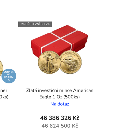
MNOŽSTEVNÍ SLEVA
DOPRA
VA
ZDARM
A
ener
Zlatá investiční mince American
0ks)
Eagle 1 Oz (500ks)
Na dotaz
46 386 326 Kč
46 624 500 Kč