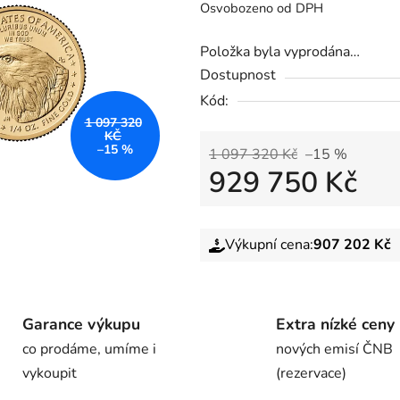
Osvobozeno od DPH
Položka byla vyprodána…
Dostupnost
Kód:
1 097 320
KČ
–15 %
1 097 320 Kč
–15 %
929 750 Kč
Výkupní cena:
907 202 Kč
Garance výkupu
Extra nízké ceny
co prodáme, umíme i
nových emisí ČNB
vykoupit
(rezervace)