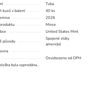
ní
Tuba
t kusů v balení
40 ks
emise
2026
produktu
Mince
bce
United States Mint
Spojené státy
ě původu
americké
ovna
Osvobozeno od DPH
oložka byla vyprodána…