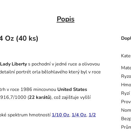
Popis
4 Oz (40 ks)
Dopl
Kate
Lady Liberty
s pochodní v jedné ruce a olivovou
Mate
etailní portrét orla bělohlavého který byl v roce
Ryzo
Hmo
 trh v roce 1986 mincovnou
United States
Ryzí
ti 916,7/1000 (
22 karátů
), což zajišťuje vyšší
Prov
Nomi
roké spektrum hmotností
1/10 Oz
,
1/4 Oz
,
1/2
Bezp
Prům