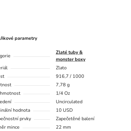
ňkové parametry
Zlaté tuby &
gorie
monster boxy
riál
Zlato
st
916,7 / 1000
tnost
7,78 g
 hmotnost
1/4 Oz
edení
Uncirculated
nální hodnota
10 USD
ečnostní prvky
Zapečetěné balení
ěr mince
22 mm