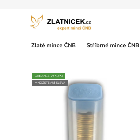
Přejít na obsah
Zlaté mince ČNB
Stříbrné mince ČNB
GARANCE VÝKUPU
MNOŽSTEVNÍ SLEVA