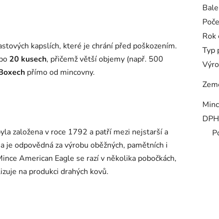
Bale
Poče
Rok 
stových kapslích, které je chrání před poškozením.
Typ 
 po
20 kusech
, přičemž větší objemy (např. 500
Výro
Boxech
přímo od mincovny.
Zem
Minc
DPH
yla založena v roce 1792 a patří mezi nejstarší a
P
na je odpovědná za výrobu oběžných, pamětních i
Mince American Eagle se razí v několika pobočkách,
lizuje na produkci drahých kovů.