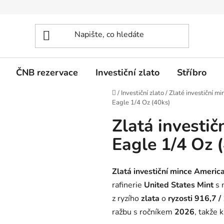
ČNB rezervace
Investiční zlato
Stříbro
Domů
/
Investiční zlato
/
Zlaté investiční mi
Eagle 1/4 Oz (40ks)
Zlatá investi
Eagle 1/4 Oz 
Zlatá investiční mince Americ
rafinerie
United States Mint
s 
z ryzího
zlata
o
ryzosti 916,7 
ražbu s ročníkem
2026
, takže 