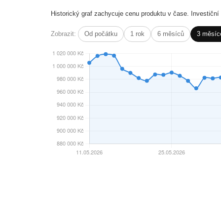
Historický graf zachycuje cenu produktu v čase. Investičn
Zobrazit:
Od počátku
1 rok
6 měsíců
3 měsíc