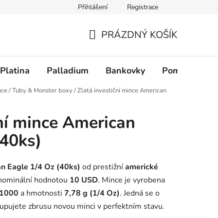
Přihlášení
Registrace
PRÁZDNÝ KOŠÍK
NÁKUPNÍ KOŠÍK
Platina
Palladium
Bankovky
Pomůcky
nce
/
Tuby & Monster boxy
/
Zlatá investiční mince American
ční mince American
(40ks)
an Eagle 1/4 Oz (40ks)
od prestižní
americké
nominální hodnotou
10 USD
. Mince je vyrobena
/ 1000
a hmotnosti
7,78 g (1/4 Oz)
. Jedná se o
kupujete zbrusu novou minci v perfektním stavu.