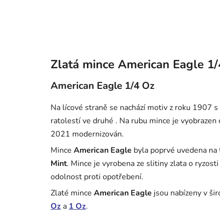
Zlatá mince American Eagle 1/
American Eagle 1/4 Oz
Na lícové straně se nachází motiv z roku 1907 s
ratolestí ve druhé . Na rubu mince je vyobrazen d
2021 modernizován.
Mince
American Eagle
byla poprvé uvedena na
Mint
. Mince je vyrobena ze slitiny zlata o ryzos
odolnost proti opotřebení.
Zlaté mince
American Eagle
jsou nabízeny v ši
Oz
a
1 Oz
.