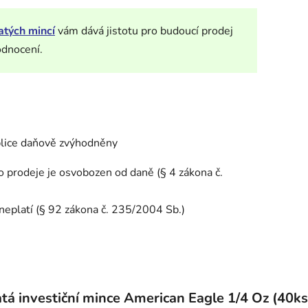
atých mincí
vám dává jistotu pro budoucí prodej
odnocení.
blice daňově zvýhodněny
o prodeje je osvobozen od daně (§ 4 zákona č.
neplatí (§ 92 zákona č. 235/2004 Sb.)
tá investiční mince American Eagle 1/4 Oz (40ks