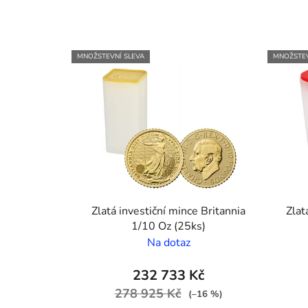
MNOŽSTEVNÍ SLEVA
MNOŽSTEV
Zlatá investiční mince Britannia
Zlat
1/10 Oz (25ks)
Na dotaz
232 733 Kč
278 925 Kč
(–16 %)