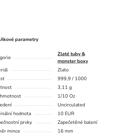
ňkové parametry
Zlaté tuby &
gorie
monster boxy
riál
Zlato
st
999,9 / 1000
tnost
3,11 g
 hmotnost
1/10 Oz
edení
Uncirculated
nální hodnota
10 EUR
ečnostní prvky
Zapečetěné balení
ěr mince
16 mm