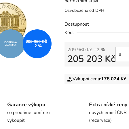
perfektním stavu.
Osvobozeno od DPH
Dostupnost
Kód:
209 960 KČ
DOPRAVA
ZDARMA
–2 %
209 960 Kč
–2 %
205 203 Kč
Výkupní cena:
178 024 Kč
Garance výkupu
Extra nízké ceny
co prodáme, umíme i
nových emisí ČNB
vykoupit
(rezervace)