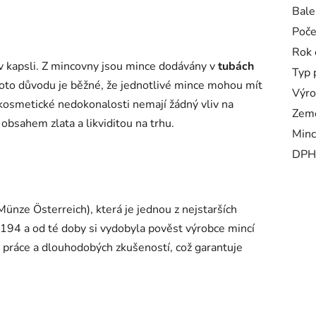
Bale
Poče
Rok 
 kapsli. Z mincovny jsou mince dodávány v
tubách
Typ 
hoto důvodu je běžné, že jednotlivé mince mohou mít
Výro
kosmetické nedokonalosti nemají žádný vliv na
Zem
obsahem zlata a likviditou na trhu.
Minc
DPH
ünze Österreich), která je jednou z nejstarších
 1194 a od té doby si vydobyla pověst výrobce mincí
í práce a dlouhodobých zkušeností, což garantuje