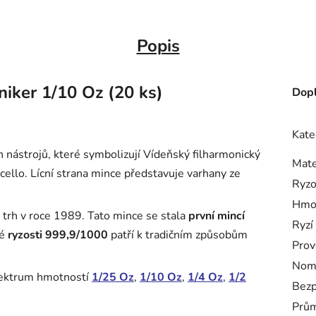
Popis
iker 1/10 Oz (20 ks)
Dopl
Kate
 nástrojů, které symbolizují Vídeňský filharmonický
Mate
oncello. Lícní strana mince představuje varhany ze
Ryzo
Hmo
trh v roce 1989. Tato mince se stala
první mincí
Ryzí
vé
ryzosti 999,9/1000
patří k tradičním způsobům
Prov
Nomi
pektrum hmotností
1/25 Oz
,
1/10 Oz
,
1/4 Oz
,
1/2
Bezp
Prům