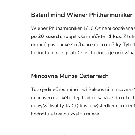
Balení mincí Wiener Philharmoniker
Wiener Philharmoniker 1/10 Oz není dodávána v
po 20 kusech
, koupit však můžete i
1 kus
. Z to
drobné povrchové škrábance nebo oděrky. Tyto 
hodnotu mince, protože její hodnota je určována 
Mincovna Münze Österreich
Tuto jedinečnou minci razí Rakouská mincovna (M
mincoven na světě. Její tradice sahá až do roku
nejvyšší kvality. Každý kus je výsledkem precizn
hodnotu a trvalou kvalitu mince.