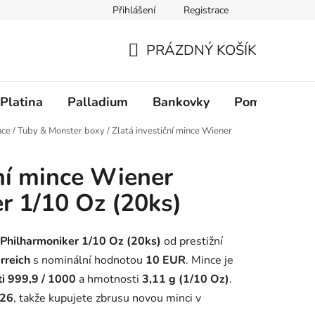
Přihlášení
Registrace
PRÁZDNÝ KOŠÍK
NÁKUPNÍ KOŠÍK
Platina
Palladium
Bankovky
Pomůcky
nce
/
Tuby & Monster boxy
/
Zlatá investiční mince Wiener
ční mince Wiener
r 1/10 Oz (20ks)
 Philharmoniker 1/10 Oz (20ks)
od prestižní
rreich
s nominální hodnotou
10 EUR
. Mince je
ti 999,9 / 1000
a hmotnosti
3,11 g (1/10 Oz)
.
26
, takže kupujete zbrusu novou minci v