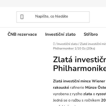
ČNB rezervace
Investiční zlato
Stříbro
Domů
/
Investiční zlato
/
Zlaté investiční mi
Philharmoniker 1/10 Oz (20ks)
Zlatá investi
Philharmonike
Zlatá investiční mince Wiener
rakouské
rafinerie
Münze Öste
vyrobena z ryzího
zlata
o
ryzos
Jedná se o ražbu s ročníkem
20