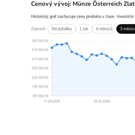
Cenový vývoj: Münze Österreich Zlat
Historický graf zachycuje cenu produktu v čase. Investičn
Zobrazit:
Od počátku
1 rok
6 měsíců
3 měsíc