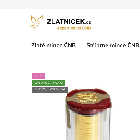
Přejít na obsah
Zlaté mince ČNB
Stříbrné mince ČNB
2026
GARANCE VÝKUPU
MNOŽSTEVNÍ SLEVA