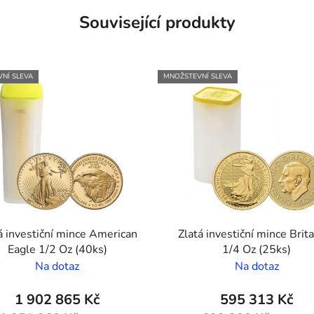
Související produkty
NÍ SLEVA
MNOŽSTEVNÍ SLEVA
á investiční mince American
Zlatá investiční mince Brit
Eagle 1/2 Oz (40ks)
1/4 Oz (25ks)
Na dotaz
Na dotaz
1 902 865 Kč
595 313 Kč