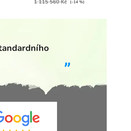
1 115 560 Kč
(–14 %)
standardního