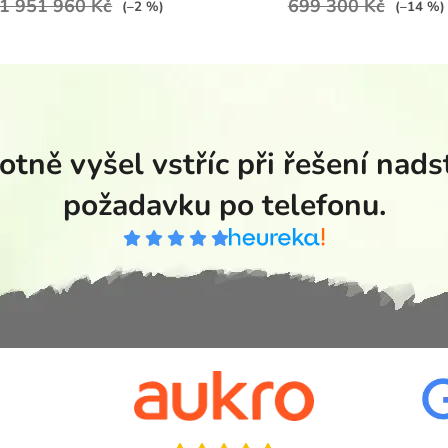
1 951 960 Kč
699 300 Kč
(–2 %)
(–14 %)
tně vyšel vstříc při řešení nad
požadavku po telefonu.