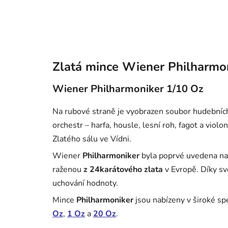
Zlatá mince Wiener Philharmon
Wiener Philharmoniker 1/10 Oz
Na rubové straně je vyobrazen soubor hudebních
orchestr – harfa, housle, lesní roh, fagot a viol
Zlatého sálu ve Vídni.
Wiener
Philharmoniker
byla poprvé uvedena na 
raženou
z 24karátového zlata
v Evropě. Díky s
uchování hodnoty.
Mince
Philharmoniker
jsou nabízeny v široké s
Oz
,
1 Oz
a
20 Oz
.