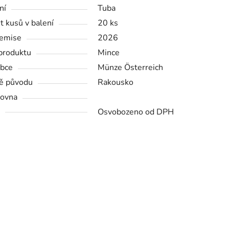
ní
Tuba
t kusů v balení
20 ks
emise
2026
produktu
Mince
bce
Münze Österreich
ě původu
Rakousko
ovna
Osvobozeno od DPH