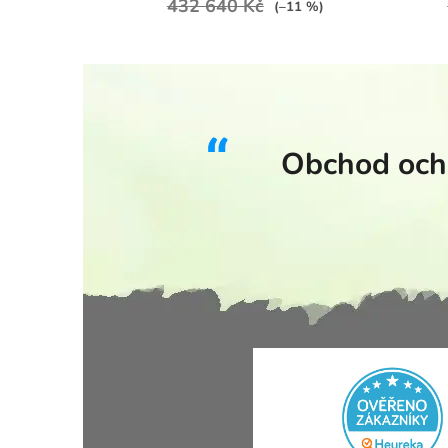
432 640 Kč
(–11 %)
Obchod ocho