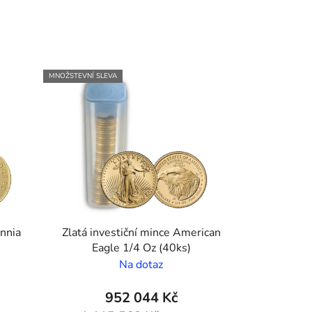
MNOŽSTEVNÍ SLEVA
annia
Zlatá investiční mince American
Eagle 1/4 Oz (40ks)
Na dotaz
952 044 Kč