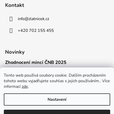
Kontakt
info
@
zlatnicek.cz
+420 702 155 455
Novinky
Zhodnocení mincí ČNB 2025
18.11.2025
Připravili jsme pro vás jednoduchý a př...
Tento web používá soubory cookie. Dalším procházením
tohoto webu vyjadřujete souhlas s jejich používáním.. Více
Mýty o přepravě zlatých mincí mimo EU
informací
zde
.
16.9.2025
Kdo někdy držel v ruce zlatou minci Wie...
Nastavení