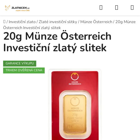
Přejít na obsah
Hledat
NÁKUP
Domů
/
Investiční zlato
/
Zlaté investiční slitky
/
Münze Österreich
/
20g Münze
Österreich Investiční zlatý slitek
20g Münze Österreich
Investiční zlatý slitek
GARANCE VÝKUPU
TRHEM OVĚŘENÁ CENA