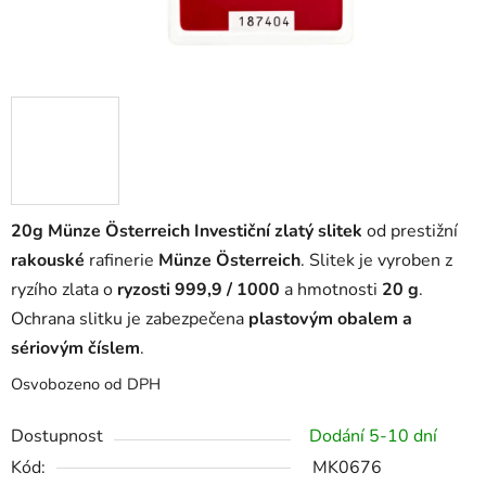
20g Münze Österreich Investiční zlatý slitek
od prestižní
rakouské
rafinerie
Münze Österreich
. Slitek je vyroben z
ryzího zlata o
ryzosti 999,9 / 1000
a hmotnosti
20 g
.
Ochrana slitku je zabezpečena
plastovým obalem a
sériovým číslem
.
Osvobozeno od DPH
Dostupnost
Dodání 5-10 dní
Kód:
MK0676