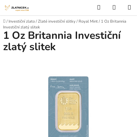
Přejít na obsah
Hledat
NÁKUP
Domů
/
Investiční zlato
/
Zlaté investiční slitky
/
Royal Mint
/
1 Oz Britannia
Investiční zlatý slitek
1 Oz Britannia Investiční
zlatý slitek