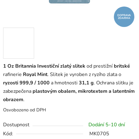
DOPRAVA
ZDARMA
1 Oz Britannia Investiční zlatý slitek
od prestižní
britské
rafinerie
Royal Mint
. Slitek je vyroben z ryzího zlata o
ryzosti 999,9 / 1000
a hmotnosti
31,1 g
. Ochrana slitku je
zabezpečena
plastovým obalem, mikrotextem a latentním
obrazem
.
Osvobozeno od DPH
Dostupnost
Dodání 5-10 dní
Kód:
MK0705