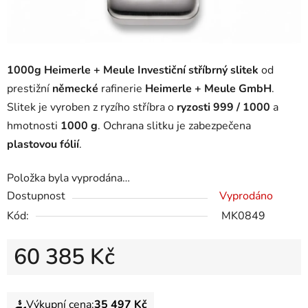
1000g Heimerle + Meule Investiční stříbrný slitek
od
prestižní
německé
rafinerie
Heimerle + Meule GmbH
.
Slitek je vyroben z ryzího stříbra o
ryzosti 999 / 1000
a
hmotnosti
1000 g
. Ochrana slitku je zabezpečena
plastovou fólií
.
Položka byla vyprodána…
Dostupnost
Vyprodáno
Kód:
MK0849
60 385 Kč
Výkupní cena:
35 497 Kč