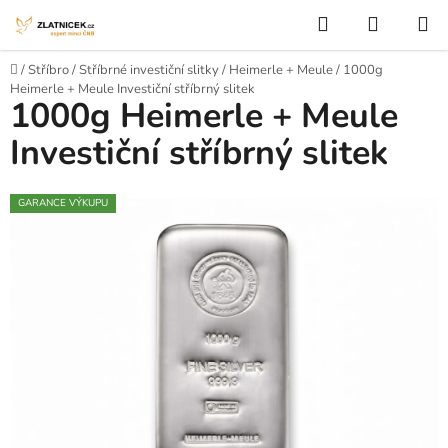
Přejít na obsah
Hledat
NÁKUP
Domů
/
Stříbro
/
Stříbrné investiční slitky
/
Heimerle + Meule
/
1000g
Heimerle + Meule Investiční stříbrný slitek
1000g Heimerle + Meule
Investiční stříbrný slitek
GARANCE VÝKUPU