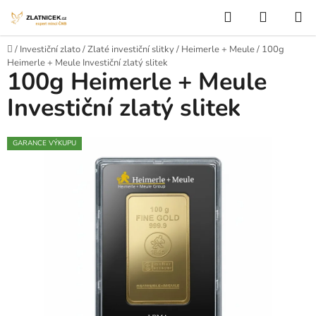
Přejít na obsah
Hledat
NÁKUP
Domů
/
Investiční zlato
/
Zlaté investiční slitky
/
Heimerle + Meule
/
100g
Heimerle + Meule Investiční zlatý slitek
100g Heimerle + Meule
Investiční zlatý slitek
GARANCE VÝKUPU