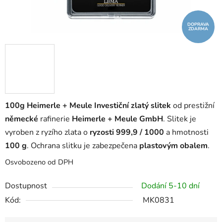
DOPRAVA
ZDARMA
100g Heimerle + Meule Investiční zlatý slitek
od prestižní
německé
rafinerie
Heimerle + Meule GmbH
. Slitek je
vyroben z ryzího zlata o
ryzosti 999,9 / 1000
a hmotnosti
100 g
. Ochrana slitku je zabezpečena
plastovým obalem
.
Osvobozeno od DPH
Dostupnost
Dodání 5-10 dní
Kód:
MK0831