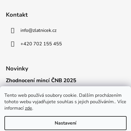
Kontakt
info
@
zlatnicek.cz
+420 702 155 455
Novinky
Zhodnocení mincí ČNB 2025
18.11.2025
Připravili jsme pro vás jednoduchý a př...
Tento web používá soubory cookie. Dalším procházením
tohoto webu vyjadřujete souhlas s jejich používáním.. Více
Mýty o přepravě zlatých mincí mimo EU
informací
zde
.
16.9.2025
Kdo někdy držel v ruce zlatou minci Wie...
Nastavení