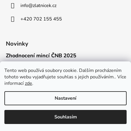
info
@
zlatnicek.cz
+420 702 155 455
Novinky
Zhodnocení mincí ČNB 2025
18.11.2025
Připravili jsme pro vás jednoduchý a př...
Tento web používá soubory cookie. Dalším procházením
tohoto webu vyjadřujete souhlas s jejich používáním.. Více
Mýty o přepravě zlatých mincí mimo EU
informací
zde
.
16.9.2025
Kdo někdy držel v ruce zlatou minci Wie...
Nastavení
Souhlasím
Vytvořil Shoptet
Copyright 2026
Zlatnicek.cz
. Všechna práva vyhrazena.