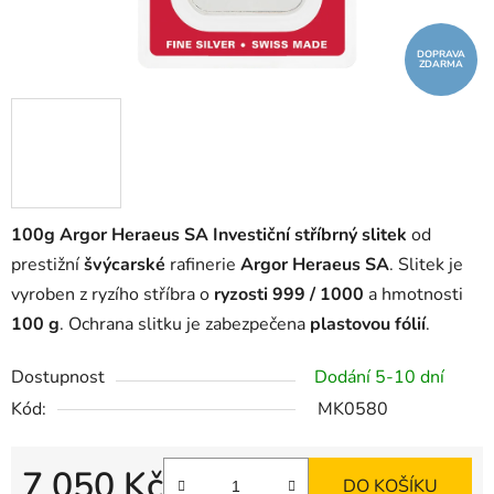
DOPRAVA
ZDARMA
100g Argor Heraeus SA Investiční stříbrný slitek
od
prestižní
švýcarské
rafinerie
Argor Heraeus SA
. Slitek je
vyroben z ryzího stříbra o
ryzosti 999 / 1000
a hmotnosti
100 g
. Ochrana slitku je zabezpečena
plastovou fólií
.
Dostupnost
Dodání 5-10 dní
Kód:
MK0580
7 050 Kč
DO KOŠÍKU