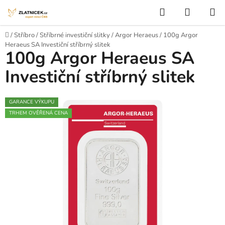
Přejít na obsah
Hledat
NÁKUP
Domů
/
Stříbro
/
Stříbrné investiční slitky
/
Argor Heraeus
/
100g Argor
Heraeus SA Investiční stříbrný slitek
100g Argor Heraeus SA
Investiční stříbrný slitek
GARANCE VÝKUPU
TRHEM OVĚŘENÁ CENA