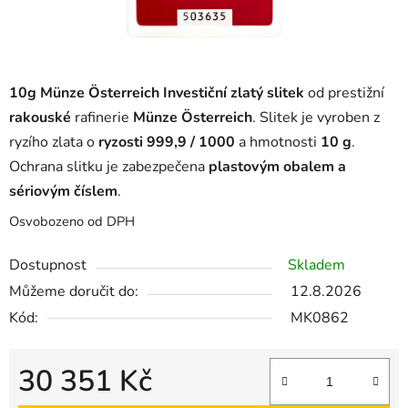
10g Münze Österreich Investiční zlatý slitek
od prestižní
rakouské
rafinerie
Münze Österreich
. Slitek je vyroben z
ryzího zlata o
ryzosti 999,9 / 1000
a hmotnosti
10 g
.
Ochrana slitku je zabezpečena
plastovým obalem a
sériovým číslem
.
Osvobozeno od DPH
Dostupnost
Skladem
Můžeme doručit do:
12.8.2026
Kód:
MK0862
30 351 Kč