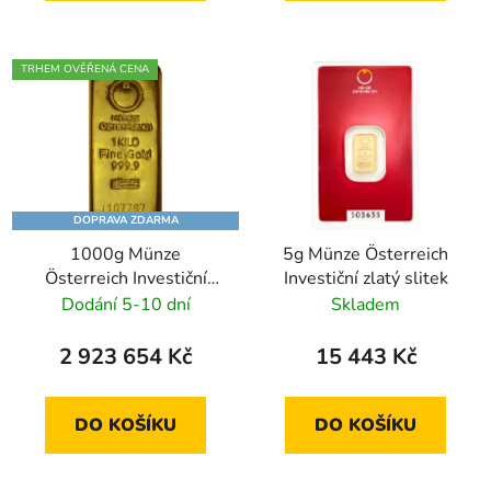
TRHEM OVĚŘENÁ CENA
DOPRAVA ZDARMA
1000g Münze
5g Münze Österreich
Österreich Investiční
Investiční zlatý slitek
zlatý slitek
Dodání 5-10 dní
Skladem
2 923 654 Kč
15 443 Kč
DO KOŠÍKU
DO KOŠÍKU