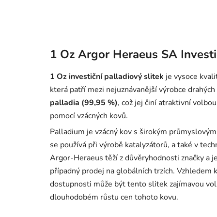
1 Oz Argor Heraeus SA Investič
1 Oz investiční palladiový slitek
je vysoce kval
která patří mezi nejuznávanější výrobce drahých 
palladia (99,95 %)
, což jej činí atraktivní volbo
pomocí vzácných kovů.
Palladium je vzácný kov s širokým průmyslovým
se používá při výrobě katalyzátorů, a také v tec
Argor-Heraeus těží z důvěryhodnosti značky a j
případný prodej na globálních trzích. Vzhledem 
dostupnosti může být tento slitek zajímavou volb
dlouhodobém růstu cen tohoto kovu.