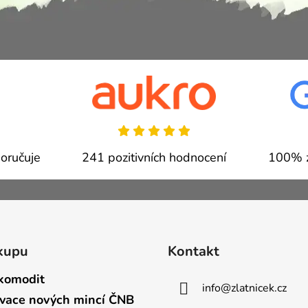
oručuje
241 pozitivních hodnocení
100% z
kupu
Kontakt
komodit
info
@
zlatnicek.cz
vace nových mincí ČNB