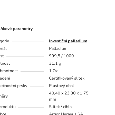
ňkové parametry
gorie
Investiční palladium
riál
Palladium
st
999,5 / 1000
tnost
31,1 g
 hmotnost
1 Oz
edení
Certifikovaný slitek
ečnostní prvky
Plastový obal
40,40 x 23,30 x 1,75
měry
mm
produktu
Slitek / cihla
bce
Argor Heraeus SA