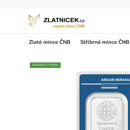
Přejít na obsah
Zlaté mince ČNB
Stříbrné mince ČNB
GARANCE VÝKUPU