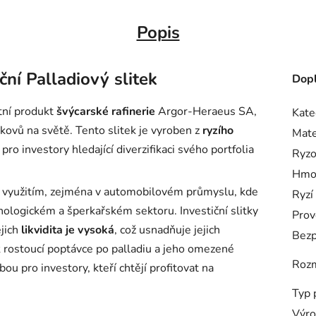
Popis
ní Palladiový slitek
Dopl
itní produkt
švýcarské rafinerie
Argor-Heraeus SA,
Kate
kovů na světě. Tento slitek je vyroben z
ryzího
Mate
u pro investory hledající diverzifikaci svého portfolia
Ryzo
Hmo
 využitím, zejména v automobilovém průmyslu, kde
Ryzí
hnologickém a šperkařském sektoru. Investiční slitky
Prov
ejich
likvidita je vysoká
, což usnadňuje jejich
Bezp
k rostoucí poptávce po palladiu a jeho omezené
Roz
ou pro investory, kteří chtějí profitovat na
Typ 
Výro