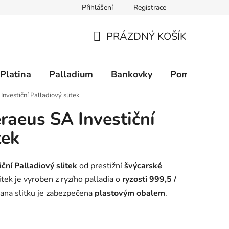
Přihlášení
Registrace
PRÁZDNÝ KOŠÍK
NÁKUPNÍ KOŠÍK
Platina
Palladium
Bankovky
Pomůcky
nvestiční Palladiový slitek
raeus SA Investiční
tek
ční Palladiový slitek
od prestižní
švýcarské
litek je vyroben z ryzího palladia o
ryzosti 999,5 /
rana slitku je zabezpečena
plastovým obalem
.