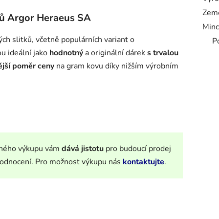
Zem
tků Argor Heraeus SA
Minc
ch slitků, včetně populárních variant o
P
u ideální jako
hodnotný
a originální dárek
s trvalou
jší poměr ceny
na gram kovu díky nižším výrobním
ného výkupu vám
dává jistotu
pro budoucí prodej
 zhodnocení. Pro možnost výkupu nás
kontaktujte
.