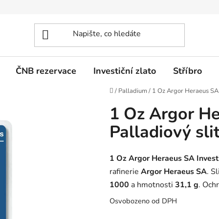
ČNB rezervace
Investiční zlato
Stříbro
Domů
/
Palladium
/
1 Oz Argor Heraeus SA I
1 Oz Argor He
Palladiový sli
1 Oz Argor Heraeus SA Investi
rafinerie
Argor Heraeus SA
. S
1000
a hmotnosti
31,1 g
. Och
Osvobozeno od DPH