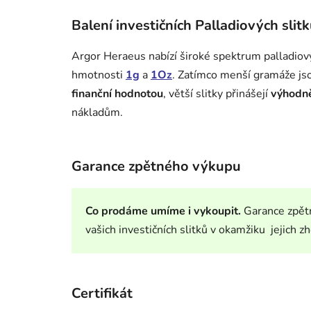
Balení investičních Palladiových sli
Argor Heraeus nabízí široké spektrum palladiový
hmotnosti
1g
a
1Oz
.
Zatímco menší gramáže jso
finanční hodnotou
, větší slitky přinášejí
výhodně
nákladům.
Garance zpětného výkupu
Co prodáme umíme i vykoupit.
Garance zpět
vašich investičních slitků v okamžiku jejich
Certifikát