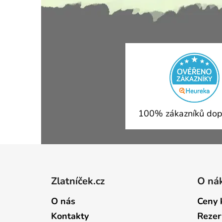
100% zákazníků dop
Zápatí
Zlatníček.cz
O ná
O nás
Ceny 
Kontakty
Rezer