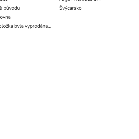
ě původu
Švýcarsko
ovna
oložka byla vyprodána…