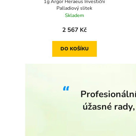
1g Argor Heraeus Investiční
Palladiový slitek
Skladem
2 567 Kč
DO KOŠÍKU
Profesionální
úžasné rady,