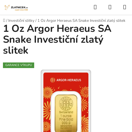
Přejít na obsah
Hledat
NÁKUP
Domů
/
Investiční slitky
/
1 Oz Argor Heraeus SA Snake Investiční zlatý slitek
1 Oz Argor Heraeus SA
Snake Investiční zlatý
slitek
GARANCE VÝKUPU