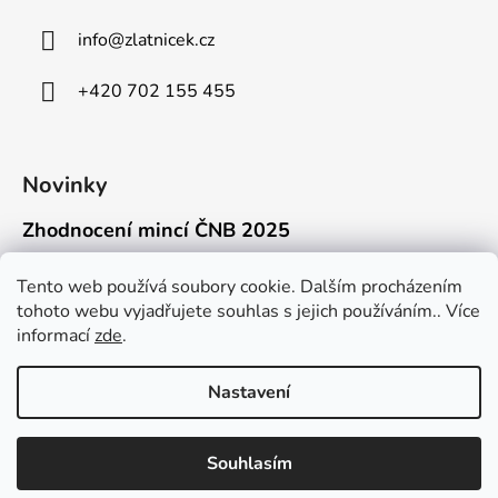
info
@
zlatnicek.cz
+420 702 155 455
Novinky
Zhodnocení mincí ČNB 2025
18.11.2025
Připravili jsme pro vás jednoduchý a př...
Tento web používá soubory cookie. Dalším procházením
tohoto webu vyjadřujete souhlas s jejich používáním.. Více
Mýty o přepravě zlatých mincí mimo EU
informací
zde
.
16.9.2025
Kdo někdy držel v ruce zlatou minci Wie...
Nastavení
Souhlasím
Vytvořil Shoptet
Copyright 2026
Zlatnicek.cz
. Všechna práva vyhrazena.