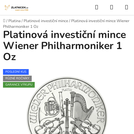
Přejít na obsah
Hledat
NÁKUP
Domů
/
Platina
/
Platinové investiční mince
/
Platinová investiční mince Wiener
Philharmoniker 1 Oz
Platinová investiční mince
Wiener Philharmoniker 1
Oz
POSLEDNÍ KUS
RŮZNÉ ROČNÍKY
GARANCE VÝKUPU