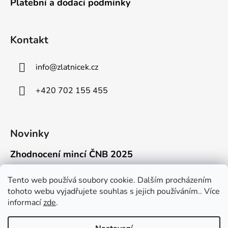
Platební a dodací podmínky
Kontakt
info
@
zlatnicek.cz
+420 702 155 455
Novinky
Zhodnocení mincí ČNB 2025
18.11.2025
Připravili jsme pro vás jednoduchý a př...
Tento web používá soubory cookie. Dalším procházením
tohoto webu vyjadřujete souhlas s jejich používáním.. Více
Mýty o přepravě zlatých mincí mimo EU
informací
zde
.
16.9.2025
Kdo někdy držel v ruce zlatou minci Wie...