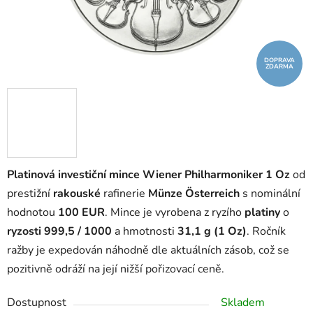
DOPRAVA
ZDARMA
Platinová investiční mince Wiener Philharmoniker 1 Oz
od
prestižní
rakouské
rafinerie
Münze Österreich
s nominální
hodnotou
100 EUR
. Mince je vyrobena z ryzího
platiny
o
ryzosti 999,5 / 1000
a hmotnosti
31,1 g (1 Oz)
. Ročník
ražby je expedován náhodně dle aktuálních zásob, což se
pozitivně odráží na její nižší pořizovací ceně.
Dostupnost
Skladem