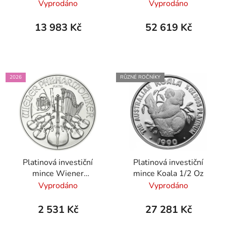
Vyprodáno
Vyprodáno
13 983 Kč
52 619 Kč
2026
RŮZNÉ ROČNÍKY
Platinová investiční
Platinová investiční
mince Wiener
mince Koala 1/2 Oz
Philharmoniker 1/25 Oz
Vyprodáno
Vyprodáno
2026
2 531 Kč
27 281 Kč