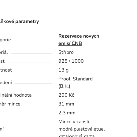
ňkové parametry
Rezervace nových
gorie
emisí ČNB
riál
Stříbro
st
925 / 1000
tnost
13 g
Proof, Standard
edení
(B.K.)
nální hodnota
200 Kč
ěr mince
31 mm
2,3 mm
Mince v kapsli,
ní
modrá plastová etue,
katalogová karta