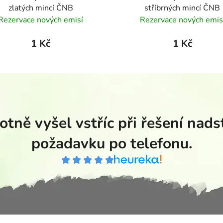
zlatých mincí ČNB
stříbrných mincí ČNB
Rezervace nových emisí
Rezervace nových emis
1 Kč
1 Kč
tně vyšel vstříc při řešení nad
požadavku po telefonu.