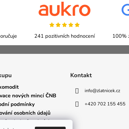
oručuje
241 pozitivních hodnocení
100% z
kupu
Kontakt
komodit
info
@
zlatnicek.cz
vace nových mincí ČNB
+420 702 155 455
dní podmínky
ování osobních údajů
bní a dodací podmínky