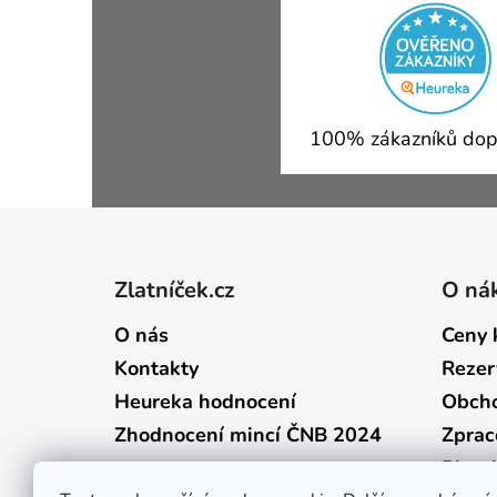
100% zákazníků dop
Zápatí
Zlatníček.cz
O ná
O nás
Ceny 
Kontakty
Rezer
Heureka hodnocení
Obcho
Zhodnocení mincí ČNB 2024
Zprac
Plate