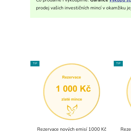
Co prodáme i vykoupíme.
Garance
výkupu st
prodej vašich investičních mincí v okamžiku je
TIP
TIP
Rezervace nových emisí 1000 Kč
Reze