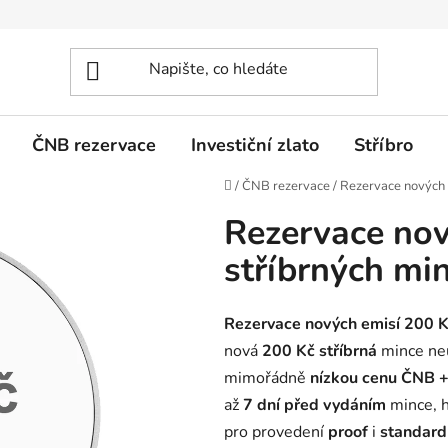
ČNB rezervace
Investiční zlato
Stříbro
Domů
/
ČNB rezervace
/
Rezervace nových 
Rezervace nov
stříbrných mi
Rezervace nových emisí 200 K
nová
200 Kč
stříbrná
mince neu
mimořádně
nízkou cenu ČNB 
až
7 dní před vydáním
mince, h
pro provedení
proof
i
standard 