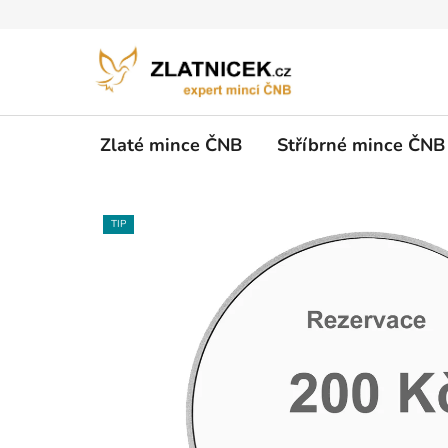
Přejít na obsah
Zlaté mince ČNB
Stříbrné mince ČNB
TIP