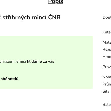
Popis
 stříbrných mincí ČNB
Dopl
Kate
Mate
Ryzo
Hmo
uhrazení, emisi
hlídáme za vás
Prov
Nomi
 sběratelů
Prům
Síla
Bale