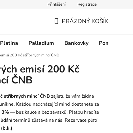
Přihlášení
Registrace
PRÁZDNÝ KOŠÍK
NÁKUPNÍ KOŠÍK
Platina
Palladium
Bankovky
Pomůcky
emisí 200 Kč stříbrných mincí ČNB
ých emisí 200 Kč
ncí ČNB
č stříbrných mincí ČNB
zajistí, že vám žádná
nikne. Každou nadcházející minci dostanete za
+ 3%
— bez kauce a bez závazků. Platbu hradíte
lídání termínů zůstává na nás. Rezervace platí
(b.k.)
.