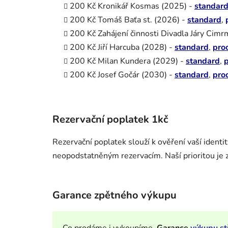
200 Kč Kronikář Kosmas (2025) -
standar
200 Kč Tomáš Baťa st. (2026) -
standard
,
200 Kč Zahájení činnosti Divadla Járy Cim
200 Kč Jiří Harcuba (2028) -
standard
,
pro
200 Kč Milan Kundera (2029) -
standard
,
p
200 Kč Josef Gočár (2030) -
standard
,
pro
Rezervační poplatek 1kč
Rezervační poplatek slouží k ověření vaší identi
neopodstatněným rezervacím. Naší prioritou je 
Garance zpětného výkupu