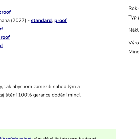
d
Rok 
proof
Typ 
rmana (2027) -
standard
,
proof
of
Nákl
roof
Výro
of
Minc
ty, tak abychom zamezili nahodilým a
zajištění 100% garance dodání mincí.