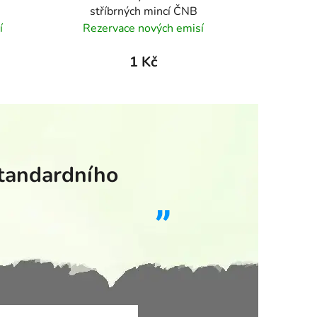
stříbrných mincí ČNB
í
Rezervace nových emisí
1 Kč
standardního