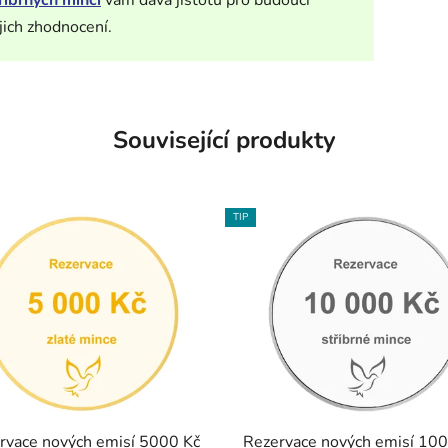
říbrných mincí
vám dává jistotu pro budoucí
jich zhodnocení.
Související produkty
TIP
rvace nových emisí 5000 Kč
Rezervace nových emisí 10