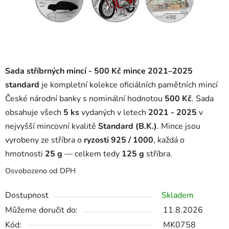
Sada stříbrných mincí - 500 Kč mince 2021–2025
standard
je kompletní kolekce oficiálních pamětních mincí
České národní banky s nominální hodnotou
500 Kč
. Sada
obsahuje všech
5 ks
vydaných v letech
2021 - 2025
v
nejvyšší mincovní kvalitě
Standard (B.K.)
. Mince jsou
vyrobeny ze stříbra o
ryzosti 925 / 1000
, každá o
hmotnosti
25 g
— celkem tedy
125 g
stříbra.
Osvobozeno od DPH
Dostupnost
Skladem
Můžeme doručit do:
11.8.2026
Kód:
MK0758