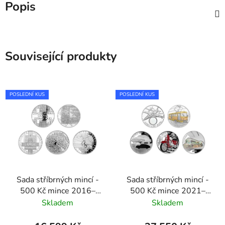
Popis
Související produkty
POSLEDNÍ KUS
POSLEDNÍ KUS
Sada stříbrných mincí -
Sada stříbrných mincí -
500 Kč mince 2016–
500 Kč mince 2021–
2020 proof
2025 proof
Skladem
Skladem