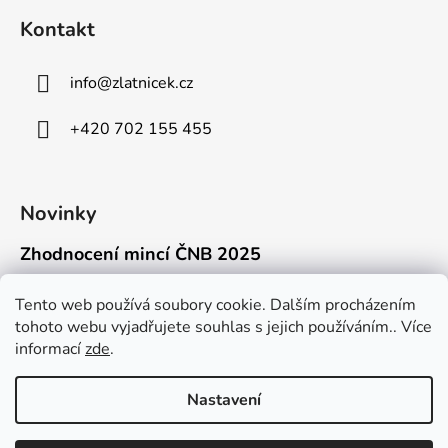
Kontakt
info
@
zlatnicek.cz
+420 702 155 455
Novinky
Zhodnocení mincí ČNB 2025
18.11.2025
Připravili jsme pro vás jednoduchý a př...
Tento web používá soubory cookie. Dalším procházením
tohoto webu vyjadřujete souhlas s jejich používáním.. Více
Mýty o přepravě zlatých mincí mimo EU
informací
zde
.
16.9.2025
Kdo někdy držel v ruce zlatou minci Wie...
Nastavení