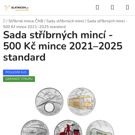
Přejít na obsah
Hledat
NÁKUP
Domů
/
Stříbrné mince ČNB
/
Sady stříbrných mincí
/
Sada stříbrných mincí -
500 Kč mince 2021–2025 standard
Sada stříbrných mincí -
500 Kč mince 2021–2025
standard
POSLEDNÍ KUS
GARANCE VÝKUPU