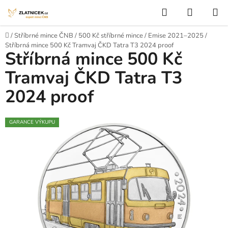
Přejít na obsah
Hledat
NÁKUP
Domů
/
Stříbrné mince ČNB
/
500 Kč stříbrné mince
/
Emise 2021–2025
/
Stříbrná mince 500 Kč Tramvaj ČKD Tatra T3 2024 proof
Stříbrná mince 500 Kč
Tramvaj ČKD Tatra T3
2024 proof
GARANCE VÝKUPU