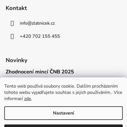
Kontakt
info
@
zlatnicek.cz
+420 702 155 455
Novinky
Zhodnocení mincí ČNB 2025
18.11.2025
Připravili jsme pro vás jednoduchý a př...
Tento web používá soubory cookie. Dalším procházením
tohoto webu vyjadřujete souhlas s jejich používáním.. Více
Mýty o přepravě zlatých mincí mimo EU
informací
zde
.
16.9.2025
Kdo někdy držel v ruce zlatou minci Wie...
Nastavení