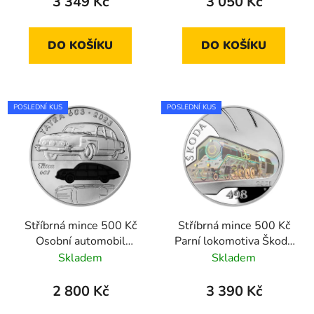
3 349 Kč
3 050 Kč
DO KOŠÍKU
DO KOŠÍKU
POSLEDNÍ KUS
POSLEDNÍ KUS
Stříbrná mince 500 Kč
Stříbrná mince 500 Kč
Osobní automobil
Parní lokomotiva Škoda
Tatra 603 2023
498 Albatros 2021
Skladem
Skladem
standard
proof
2 800 Kč
3 390 Kč