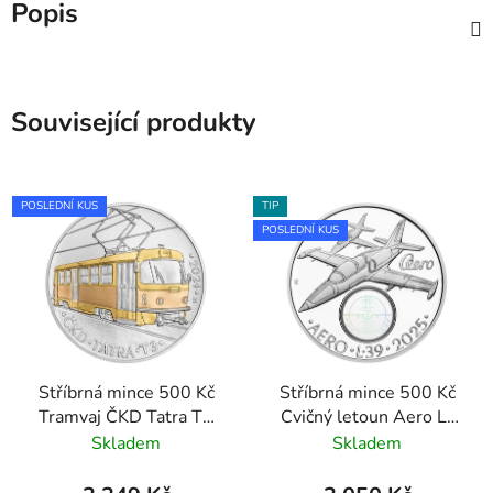
Popis
Související produkty
POSLEDNÍ KUS
TIP
POSLEDNÍ KUS
Stříbrná mince 500 Kč
Stříbrná mince 500 Kč
Tramvaj ČKD Tatra T3
Cvičný letoun Aero L-
2024 standard
39 Albatros 2025 proof
Skladem
Skladem