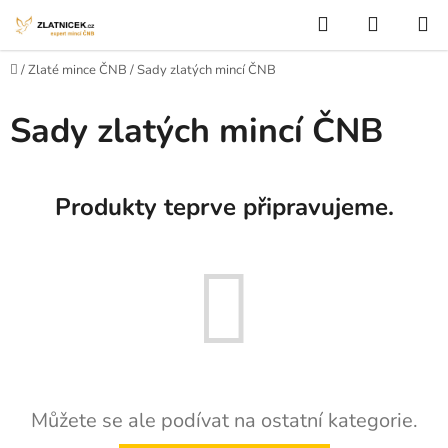
Přejít na obsah
Hledat
NÁKUP
Domů
/
Zlaté mince ČNB
/
Sady zlatých mincí ČNB
Sady zlatých mincí ČNB
Produkty teprve připravujeme.
Můžete se ale podívat na ostatní kategorie.