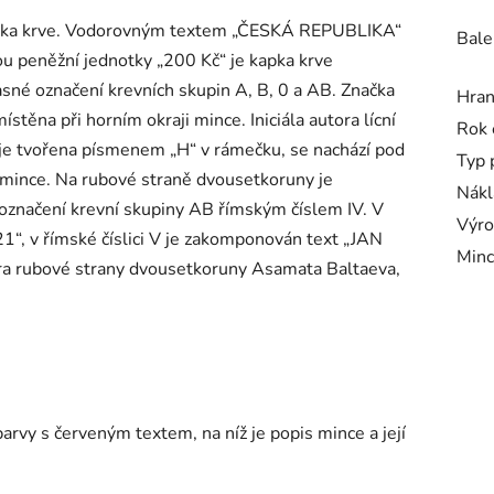
kapka krve. Vodorovným textem „ČESKÁ REPUBLIKA“
Bale
ou peněžní jednotky „200 Kč“ je kapka krve
asné označení krevních skupin A, B, 0 a AB. Značka
Hra
těna při horním okraji mince. Iniciála autora lícní
Rok 
 je tvořena písmenem „H“ v rámečku, se nachází pod
Typ 
i mince. Na rubové straně dvousetkoruny je
Nákl
označení krevní skupiny AB římským číslem IV. V
Výro
1“, v římské číslici V je zakomponován text „JAN
Minc
ra rubové strany dvousetkoruny Asamata Baltaeva,
arvy s červeným textem, na níž je popis mince a její