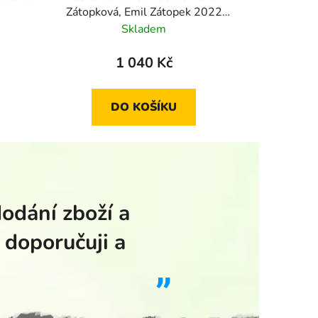
Zátopková, Emil Zátopek 2022
standard
Skladem
1 040 Kč
DO KOŠÍKU
dodání zboží a
 doporučuji a