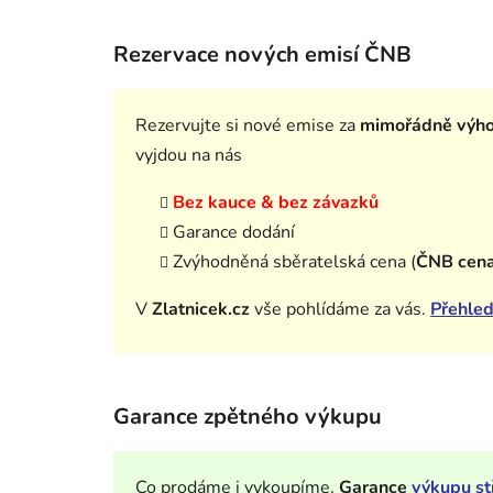
Rezervace nových emisí ČNB
Rezervujte si nové emise za
mimořádně výh
vyjdou na nás
Bez kauce & bez závazků
Garance dodání
Zvýhodněná sběratelská cena (
ČNB cen
V
Zlatnicek.cz
vše pohlídáme za vás.
Přehled
Garance zpětného výkupu
Co prodáme i vykoupíme.
Garance
výkupu st