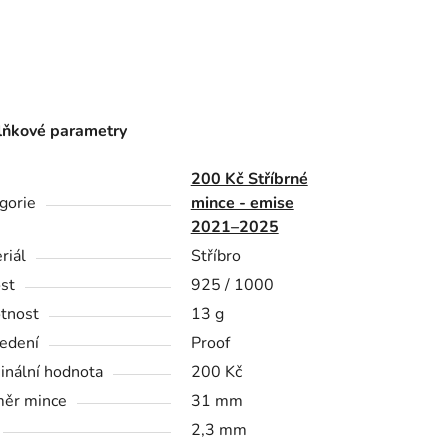
ňkové parametry
200 Kč Stříbrné
gorie
mince - emise
2021–2025
riál
Stříbro
st
925 / 1000
tnost
13 g
edení
Proof
nální hodnota
200 Kč
ěr mince
31 mm
2,3 mm