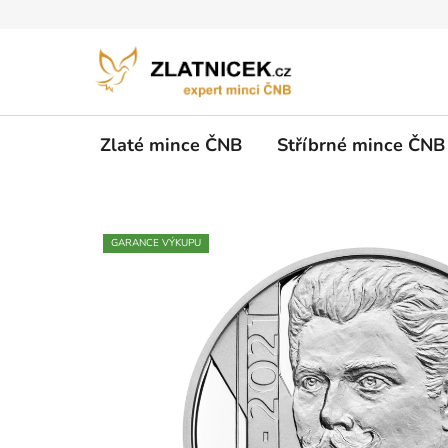
Přejít na obsah
Zlaté mince ČNB
Stříbrné mince ČNB
GARANCE VÝKUPU