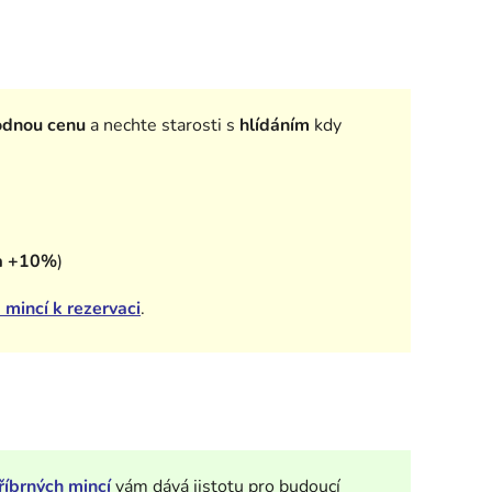
odnou cenu
a nechte starosti s
hlídáním
kdy
a +10%
)
 mincí k rezervaci
.
říbrných mincí
vám dává jistotu pro budoucí