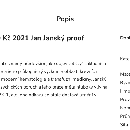
Popis
0 Kč 2021 Jan Janský proof
Dopl
Kate
atr, známý především jako objevitel čtyř základních
ze a jeho průkopnický výzkum v oblasti krevních
Mate
y moderní hematologie a transfuzní medicíny. Janský
Ryzo
sychických poruch a jeho práce měla hluboký vliv na
Hmo
1921, ale jeho odkazu se stále dostává uznání v
Prov
Nomi
Prům
Síla