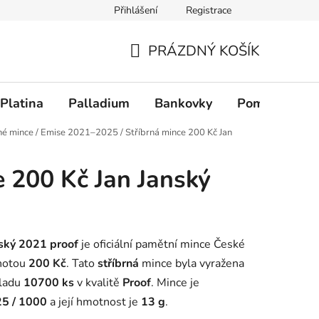
Přihlášení
Registrace
PRÁZDNÝ KOŠÍK
NÁKUPNÍ KOŠÍK
Platina
Palladium
Bankovky
Pomůcky
né mince
/
Emise 2021–2025
/
Stříbrná mince 200 Kč Jan
e 200 Kč Jan Janský
nský 2021 proof
je oficiální pamětní mince České
dnotou
200 Kč
. Tato
stříbrná
mince byla vyražena
kladu
10700 ks
v kvalitě
Proof
. Mince je
25 / 1000
a její hmotnost je
13 g
.