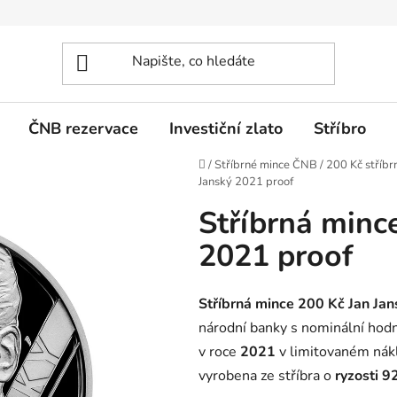
ČNB rezervace
Investiční zlato
Stříbro
Domů
/
Stříbrné mince ČNB
/
200 Kč stříbr
Janský 2021 proof
Stříbrná minc
2021 proof
Stříbrná mince 200 Kč Jan Ja
národní banky s nominální ho
v roce
2021
v limitovaném ná
vyrobena ze stříbra o
ryzosti 9