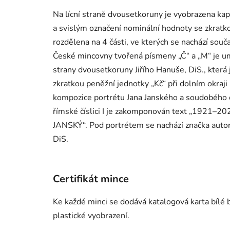
Na lícní straně dvousetkoruny je vyobrazena 
a svislým označení nominální hodnoty se zkratk
rozdělena na 4 části, ve kterých se nachází souč
České mincovny tvořená písmeny „Č“ a „M“ je umís
strany dvousetkoruny Jiřího Hanuše, DiS., která
zkratkou peněžní jednotky „Kč“ při dolním okraj
kompozice portrétu Jana Janského a soudobého 
římské číslici I je zakomponován text „1921–202
JANSKÝ“. Pod portrétem se nachází značka auto
DiS.
Certifikát mince
Ke každé minci se dodává katalogová karta bílé b
plastické vyobrazení.