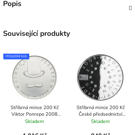
Popis
Související produkty
POSLEDNÍ KUS
Stříbrná mince 200 Kč
Stříbrná mince 200 Kč
Viktor Ponrepo 2008
České předsednictví
standard
Evropské unie 2009
Skladem
Skladem
proof