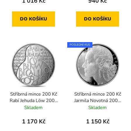
1 016 Kč
940 Kč
DO KOŠÍKU
DO KOŠÍKU
POSLEDNÍ KUS
Stříbrná mince 200 Kč
Stříbrná mince 200 Kč
Rabí Jehuda Löw 2009
Jarmila Novotná 2007
proof
proof
Skladem
Skladem
1 170 Kč
1 150 Kč