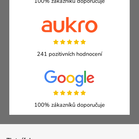
100% zákazníků doporučuje
241 pozitivních hodnocení
100% zákazníků doporučuje
Zápatí