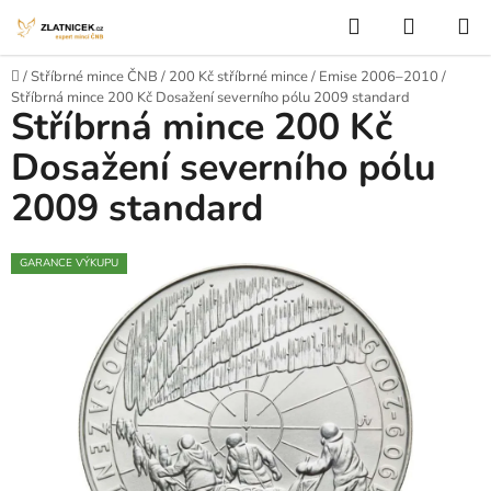
Přejít na obsah
Hledat
NÁKUP
Domů
/
Stříbrné mince ČNB
/
200 Kč stříbrné mince
/
Emise 2006–2010
/
Stříbrná mince 200 Kč Dosažení severního pólu 2009 standard
Stříbrná mince 200 Kč
Dosažení severního pólu
2009 standard
GARANCE VÝKUPU