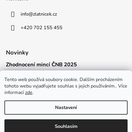
info
@
zlatnicek.cz
+420 702 155 455
Novinky
Zhodnocení mincí ČNB 2025
18.11.2025
Připravili jsme pro vás jednoduchý a př...
Tento web používá soubory cookie. Dalším procházením
tohoto webu vyjadřujete souhlas s jejich používáním.. Více
Mýty o přepravě zlatých mincí mimo EU
informací
zde
.
16.9.2025
Kdo někdy držel v ruce zlatou minci Wie...
Nastavení
Souhlasím
Vytvořil Shoptet