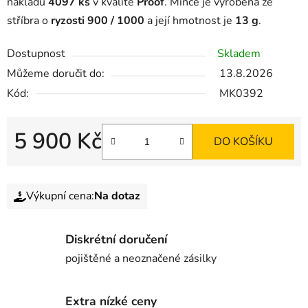
nákladu
4097 ks
v kvalitě
Proof
. Mince je vyrobena ze
stříbra o
ryzosti 900 / 1000
a její hmotnost je
13 g
.
Dostupnost
Skladem
Můžeme doručit do:
13.8.2026
Kód:
MK0392
5 900 Kč
DO KOŠÍKU
Výkupní cena:
Na dotaz
Diskrétní doručení
pojištěné a neoznačené zásilky
Extra nízké ceny