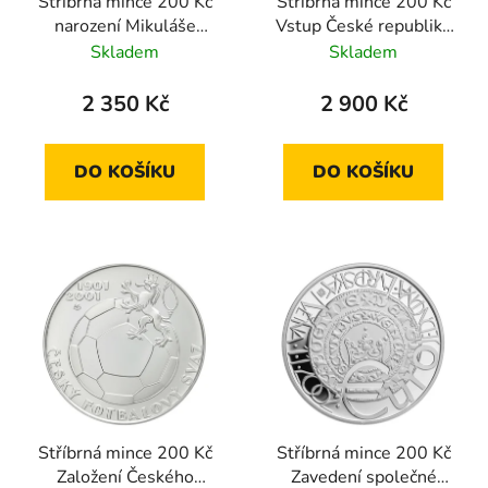
Stříbrná mince 200 Kč
Stříbrná mince 200 Kč
narození Mikuláše
Vstup České republiky
Dačického z Heslova
do EU 2004 proof
Skladem
Skladem
2005 proof
2 350 Kč
2 900 Kč
DO KOŠÍKU
DO KOŠÍKU
Stříbrná mince 200 Kč
Stříbrná mince 200 Kč
Založení Českého
Zavedení společné