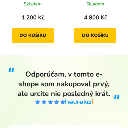
fotbalového svazu 2001
evropské měny EURO
Skladem
Skladem
standard
jako oběživa 2001 proof
1 200 Kč
4 800 Kč
DO KOŠÍKU
DO KOŠÍKU
Odporúčam, v tomto e-
shope som nakupoval prvý,
ale urcite nie posledný krát.