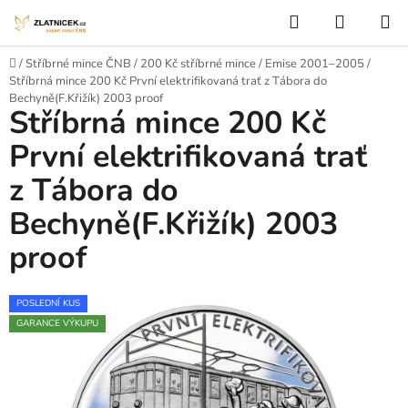
Přejít na obsah
Hledat
NÁKUP
Domů
/
Stříbrné mince ČNB
/
200 Kč stříbrné mince
/
Emise 2001–2005
/
Stříbrná mince 200 Kč První elektrifikovaná trať z Tábora do
Bechyně(F.Křižík) 2003 proof
Stříbrná mince 200 Kč
První elektrifikovaná trať
z Tábora do
Bechyně(F.Křižík) 2003
proof
POSLEDNÍ KUS
GARANCE VÝKUPU