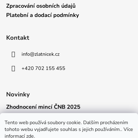
Zpracování osobních údajů
Platební a dodací podmínky
Kontakt
info
@
zlatnicek.cz
+420 702 155 455
Novinky
Zhodnocení mincí ČNB 2025
18.11.2025
Připravili jsme pro vás jednoduchý a př...
Tento web používá soubory cookie. Dalším procházením
tohoto webu vyjadřujete souhlas s jejich používáním.. Více
Mýty o přepravě zlatých mincí mimo EU
informací
zde
.