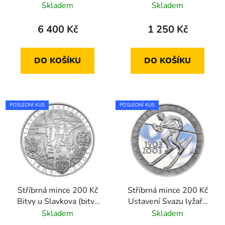
ustanoven zemským
2002 standard
Skladem
Skladem
správcem 2002 proof
6 400 Kč
1 250 Kč
DO KOŠÍKU
DO KOŠÍKU
POSLEDNÍ KUS
POSLEDNÍ KUS
Stříbrná mince 200 Kč
Stříbrná mince 200 Kč
Bitvy u Slavkova (bitva
Ustavení Svazu lyžařů
tří císařů) 2005 proof
v Království českém
Skladem
Skladem
2003 proof