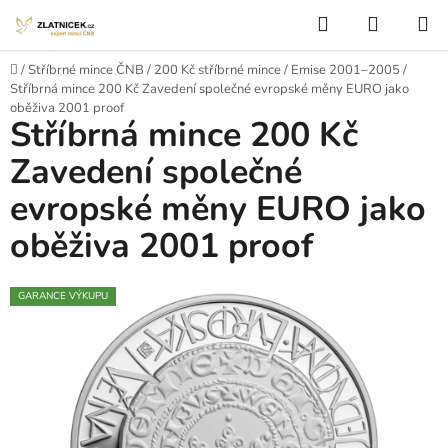
Přejít na obsah
Hledat
NÁKUP
Domů
/
Stříbrné mince ČNB
/
200 Kč stříbrné mince
/
Emise 2001–2005
/
Stříbrná mince 200 Kč Zavedení společné evropské měny EURO jako
oběživa 2001 proof
Stříbrná mince 200 Kč
Zavedení společné
evropské měny EURO jako
oběživa 2001 proof
GARANCE VÝKUPU