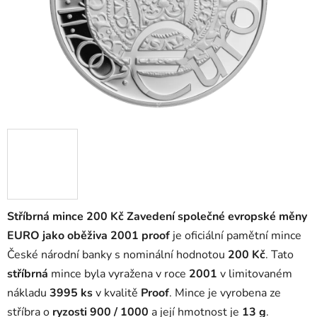
Stříbrná mince 200 Kč Zavedení společné evropské měny
EURO jako oběživa 2001 proof
je oficiální pamětní mince
České národní banky s nominální hodnotou
200 Kč
. Tato
stříbrná
mince byla vyražena v roce
2001
v limitovaném
nákladu
3995 ks
v kvalitě
Proof
. Mince je vyrobena ze
stříbra o
ryzosti 900 / 1000
a její hmotnost je
13 g
.