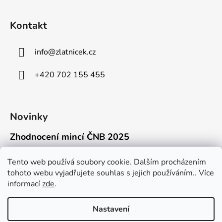
Kontakt
info
@
zlatnicek.cz
+420 702 155 455
Novinky
Zhodnocení mincí ČNB 2025
18.11.2025
Připravili jsme pro vás jednoduchý a př...
Tento web používá soubory cookie. Dalším procházením
tohoto webu vyjadřujete souhlas s jejich používáním.. Více
Mýty o přepravě zlatých mincí mimo EU
informací
zde
.
16.9.2025
Kdo někdy držel v ruce zlatou minci Wie...
Nastavení