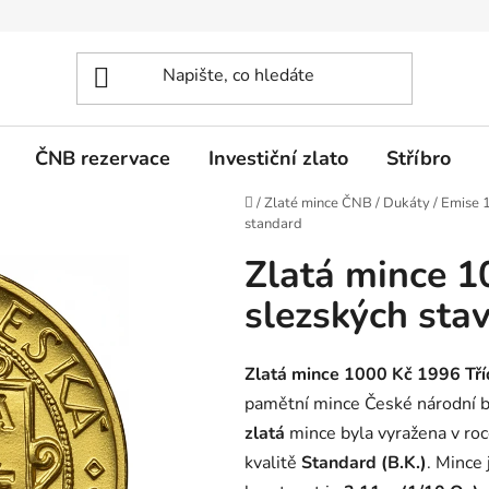
ČNB rezervace
Investiční zlato
Stříbro
Domů
/
Zlaté mince ČNB
/
Dukáty
/
Emise 
standard
Zlatá mince 1
slezských sta
Zlatá mince 1000 Kč 1996 Tří
pamětní mince České národní 
zlatá
mince byla vyražena v ro
kvalitě
Standard (B.K.)
. Mince 