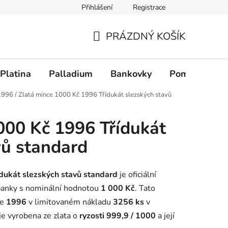
Přihlášení
Registrace
PRÁZDNÝ KOŠÍK
NÁKUPNÍ KOŠÍK
Platina
Palladium
Bankovky
Pomůcky
1996
/
Zlatá mince 1000 Kč 1996 Třídukát slezských stavů
000 Kč 1996 Třídukát
vů standard
dukát slezských stavů standard
je oficiální
banky s nominální hodnotou
1 000 Kč
. Tato
ce
1996
v limitovaném nákladu
3256 ks
v
je vyrobena ze zlata o
ryzosti 999,9 / 1000
a její