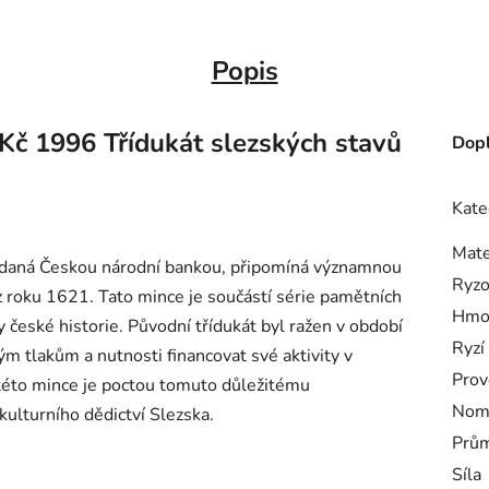
Popis
Kč 1996 Třídukát slezských stavů
Dopl
Kate
Mate
ydaná Českou národní bankou, připomíná významnou
Ryzo
z roku 1621. Tato mince je součástí série pamětních
Hmo
y české historie. Původní třídukát byl ražen v období
Ryzí
ckým tlakům a nutnosti financovat své aktivity v
Prov
 této mince je poctou tomuto důležitému
Nomi
ulturního dědictví Slezska.
Prům
Síla