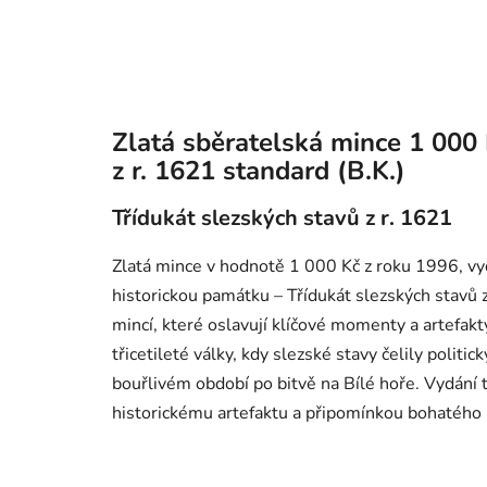
Zlatá sběratelská mince 1 000 
z r. 1621 standard (B.K.)
Třídukát slezských stavů z r. 1621
Zlatá mince v hodnotě 1 000 Kč z roku 1996, v
historickou památku – Třídukát slezských stavů 
mincí, které oslavují klíčové momenty a artefakt
třicetileté války, kdy slezské stavy čelily politi
bouřlivém období po bitvě na Bílé hoře. Vydání
historickému artefaktu a připomínkou bohatého k