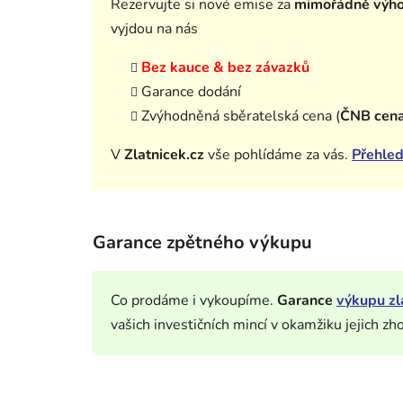
Rezervujte si nové emise za
mimořádně výh
vyjdou na nás
Bez kauce & bez závazků
Garance dodání
Zvýhodněná sběratelská cena (
ČNB cen
V
Zlatnicek.cz
vše pohlídáme za vás.
Přehled
Garance zpětného výkupu
Co prodáme i vykoupíme.
Garance
výkupu zl
vašich investičních mincí v okamžiku jejich zh