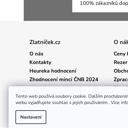
100% zákazníků dop
Zápatí
Zlatníček.cz
O ná
O nás
Ceny 
Kontakty
Rezer
Heureka hodnocení
Obcho
Zhodnocení mincí ČNB 2024
Zprac
Plate
Tento web používá soubory cookie. Dalším procházení
webu vyjadřujete souhlas s jejich používáním.. Více in
Nastavení