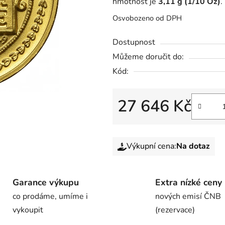
hmotnost je
3,11 g (1/10 Oz)
.
Osvobozeno od DPH
Dostupnost
Můžeme doručit do:
Kód:
27 646 Kč
Výkupní cena:
Na dotaz
Garance výkupu
Extra nízké ceny
co prodáme, umíme i
nových emisí ČNB
vykoupit
(rezervace)