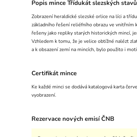
Popis mince Třídukát slezských stavů 
Zobrazení heraldické slezské orlice na líci a tří
základního řešení reliéfního obrazu ve vnitřním
řešeny jako repliky starých historických mincí, j
Vzhledem k tomu, že je velice obtížné nalézt zl
a k obsazení zemí na mincích, bylo použito i mot
Certifikát mince
Ke každé minci se dodává katalogová karta červené
vyobrazení.
Rezervace nových emisí ČNB