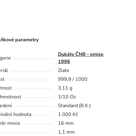
ňkové parametry
Dukáty ČNB - emise
gorie
1996
riál
Zlato
st
999,9 / 1000
tnost
3,11 g
 hmotnost
1/10 Oz
edení
Standard (B.K.)
nální hodnota
1 000 Kč
ěr mince
16 mm
1,1 mm