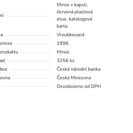
Mince v kapsli,
červená plastová
ní
etue, katalogová
karta
na
Vroubkovaná
emise
1996
produktu
Mince
ad
3256 ks
bce
Česká národní banka
ovna
Česká Mincovna
Osvobozeno od DPH