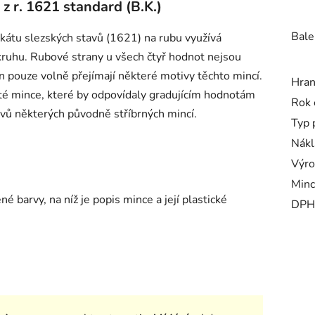
z r. 1621 standard (B.K.)
Bale
dukátu slezských stavů (1621) na rubu využívá
 kruhu. Rubové strany u všech čtyř hodnot nejsou
en pouze volně přejímají některé motivy těchto mincí.
Hra
até mince, které by odpovídaly gradujícím hodnotám
Rok 
ivů některých původně stříbrných mincí.
Typ 
Nákl
Výro
Minc
 barvy, na níž je popis mince a její plastické
DPH