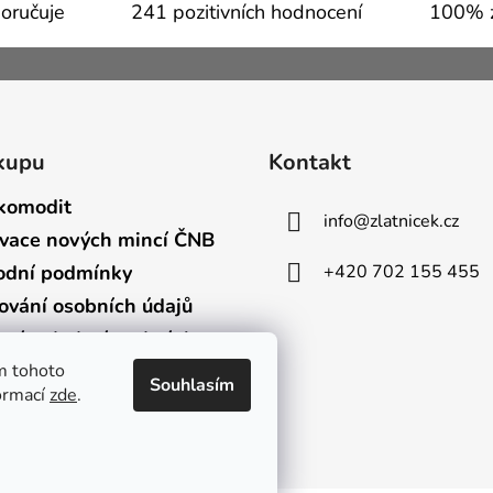
oručuje
241 pozitivních hodnocení
100% z
kupu
Kontakt
komodit
info
@
zlatnicek.cz
vace nových mincí ČNB
+420 702 155 455
dní podmínky
ování osobních údajů
bní a dodací podmínky
m tohoto
Souhlasím
formací
zde
.