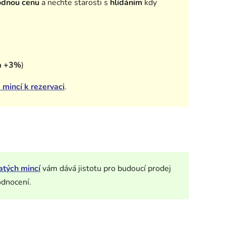
odnou cenu
a nechte starosti s
hlídáním
kdy
a +3%
)
 mincí k rezervaci
.
atých mincí
vám dává jistotu pro budoucí prodej
odnocení.