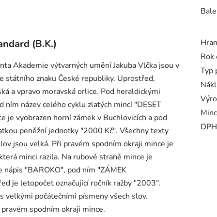
Bale
andard (B.K.)
Hra
Rok 
enta Akademie výtvarných umění Jakuba Vlčka jsou v
Typ 
 ze státního znaku České republiky. Uprostřed,
Nákl
ská a vpravo moravská orlice. Pod heraldickými
Výro
d ním název celého cyklu zlatých mincí "DESET
Minc
je vyobrazen horní zámek v Buchlovicích a pod
DPH
atkou peněžní jednotky "2000 Kč". Všechny texty
lov jsou velká. Při pravém spodním okraji mince je
terá minci razila. Na rubové straně mince je
m je nápis "BAROKO", pod ním "ZÁMEK
d je letopočet označující ročník ražby "2003".
 s velkými počátečními písmeny všech slov.
i pravém spodním okraji mince.