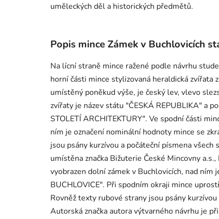
uměleckých děl a historických předmětů.
Popis mince Zámek v Buchlovicích st
Na lícní straně mince ražené podle návrhu stud
horní části mince stylizovaná heraldická zvířata
umístěný poněkud výše, je český lev, vlevo slez
zvířaty je název státu "ČESKÁ REPUBLIKA" a po
STOLETÍ ARCHITEKTURY". Ve spodní části mince 
ním je označení nominální hodnoty mince se zkr
jsou psány kurzívou a počáteční písmena všech s
umístěna značka Bižuterie České Mincovny a.s., k
vyobrazen dolní zámek v Buchlovicích, nad ní
BUCHLOVICE". Při spodním okraji mince uprostře
Rovněž texty rubové strany jsou psány kurzívou
Autorská značka autora výtvarného návrhu je př