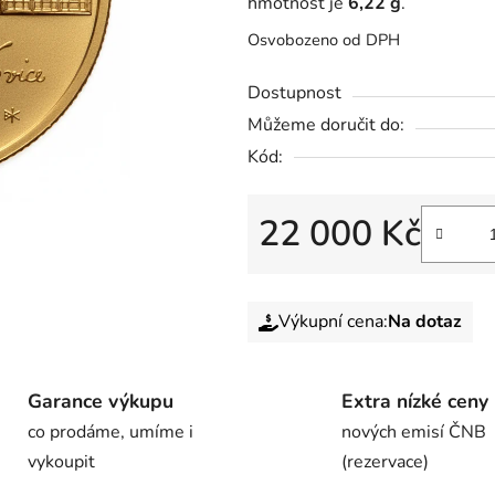
hmotnost je
6,22 g
.
Osvobozeno od DPH
Dostupnost
Můžeme doručit do:
Kód:
22 000 Kč
Výkupní cena:
Na dotaz
Garance výkupu
Extra nízké ceny
co prodáme, umíme i
nových emisí ČNB
vykoupit
(rezervace)