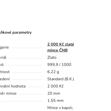
ňkové parametry
2 000 Kč zlaté
gorie
mince ČNB
riál
Zlato
st
999,9 / 1000
tnost
6,22 g
edení
Standard (B.K.)
nální hodnota
2 000 Kč
ěr mince
20 mm
1,55 mm
Mince v kapsli,