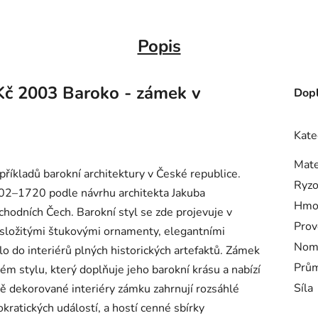
Popis
Kč 2003 Baroko - zámek v
Dopl
Kate
Mate
příkladů barokní architektury v České republice.
Ryzo
02–1720 podle návrhu architekta Jakuba
Hmo
hodních Čech. Barokní styl se zde projevuje v
Prov
 složitými štukovými ornamenty, elegantními
Nomi
lo do interiérů plných historických artefaktů. Zámek
Prům
 stylu, který doplňuje jeho barokní krásu a nabízí
Síla
 dekorované interiéry zámku zahrnují rozsáhlé
okratických událostí, a hostí cenné sbírky