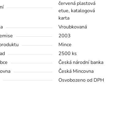
červená plastová
ní
etue, katalogová
karta
na
Vroubkovaná
emise
2003
produktu
Mince
ad
2500 ks
bce
Česká národní banka
ovna
Česká Mincovna
Osvobozeno od DPH