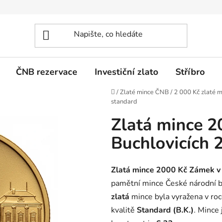
ČNB rezervace
Investiční zlato
Stříbro
Domů
/
Zlaté mince ČNB
/
2 000 Kč zlaté m
standard
Zlatá mince 2
Buchlovicích 
Zlatá mince 2000 Kč Zámek v 
pamětní mince České národní 
zlatá
mince byla vyražena v ro
kvalitě
Standard (B.K.)
. Mince 