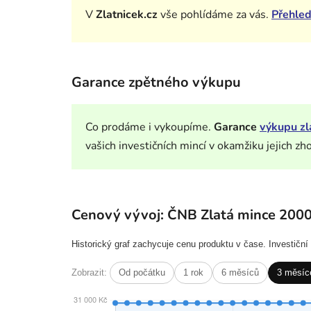
V
Zlatnicek.cz
vše pohlídáme za vás.
Přehled
Garance zpětného výkupu
Co prodáme i vykoupíme.
Garance
výkupu zl
vašich investičních mincí v okamžiku jejich zh
Cenový vývoj: ČNB Zlatá mince 2000
Historický graf zachycuje cenu produktu v čase. Investičn
Zobrazit:
Od počátku
1 rok
6 měsíců
3 měsíc