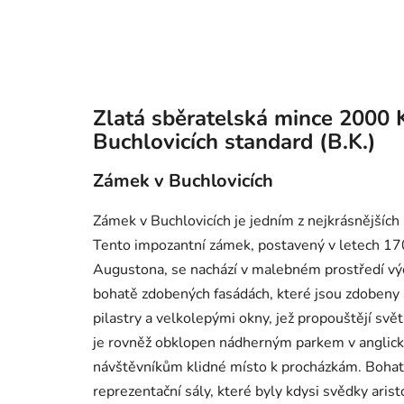
Zlatá sběratelská mince 2000 
Buchlovicích standard (B.K.)
Zámek v Buchlovicích
Zámek v Buchlovicích je jedním z nejkrásnějších 
Tento impozantní zámek, postavený v letech 17
Augustona, se nachází v malebném prostředí výc
bohatě zdobených fasádách, které jsou zdobeny
pilastry a velkolepými okny, jež propouštějí svět
je rovněž obklopen nádherným parkem v anglickém
návštěvníkům klidné místo k procházkám. Bohatě
reprezentační sály, které byly kdysi svědky arist