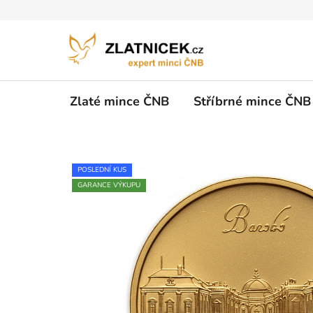
Přejít na obsah
Zlaté mince ČNB
Stříbrné mince ČNB
POSLEDNÍ KUS
GARANCE VÝKUPU