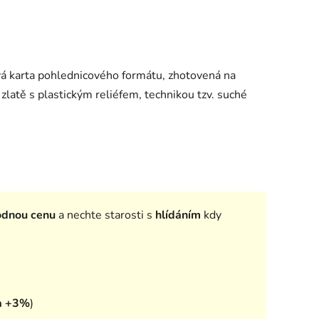
ová karta pohlednicového formátu, zhotovená na
zlatě s plastickým reliéfem, technikou tzv. suché
odnou cenu
a nechte starosti s
hlídáním
kdy
a +3%
)