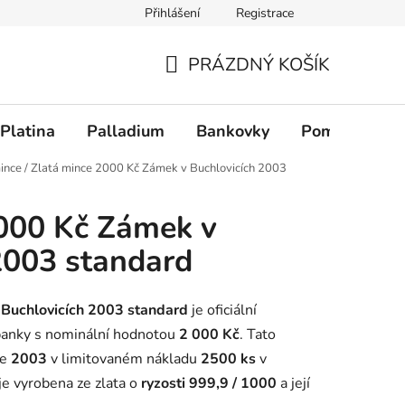
Přihlášení
Registrace
PRÁZDNÝ KOŠÍK
NÁKUPNÍ KOŠÍK
Platina
Palladium
Bankovky
Pomůcky
ince
/
Zlatá mince 2000 Kč Zámek v Buchlovicích 2003
000 Kč Zámek v
2003 standard
Buchlovicích 2003 standard
je oficiální
banky s nominální hodnotou
2 000 Kč
. Tato
ce
2003
v limitovaném nákladu
2500 ks
v
je vyrobena ze zlata o
ryzosti 999,9 / 1000
a její