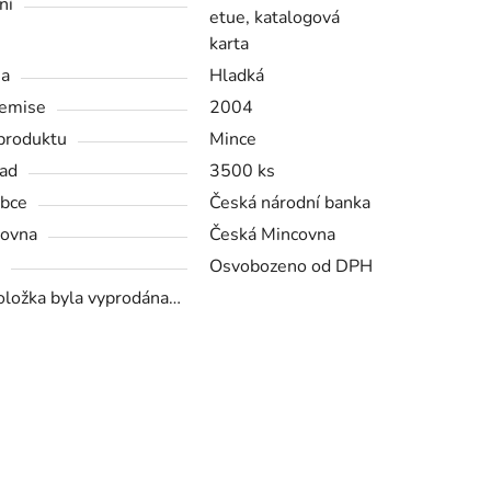
ní
etue, katalogová
karta
na
Hladká
emise
2004
produktu
Mince
ad
3500 ks
bce
Česká národní banka
ovna
Česká Mincovna
Osvobozeno od DPH
oložka byla vyprodána…