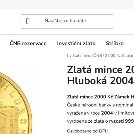
ČNB rezervace
Investiční zlato
Stříbro
Domů
/
Zlaté mince ČNB
/
2 000 Kč zlaté m
Zlatá mince 
Hluboká 2004
Zlatá mince 2000 Kč Zámek H
České národní banky s nominá
vyražena v roce
2004
v limito
vyrobena ze zlata o
ryzosti 999
Osvobozeno od DPH