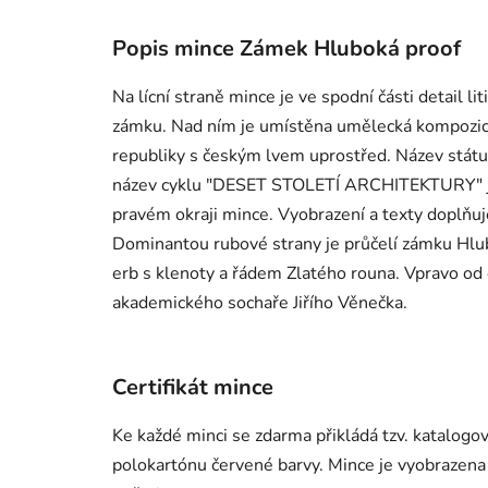
Popis mince Zámek Hluboká proof
Na lícní straně mince je ve spodní části detail l
zámku. Nad ním je umístěna umělecká kompozice 
republiky s českým lvem uprostřed. Název stát
název cyklu "DESET STOLETÍ ARCHITEKTURY" je
pravém okraji mince. Vyobrazení a texty doplňu
Dominantou rubové strany je průčelí zámku Hlu
erb s klenoty a řádem Zlatého rouna. Vpravo od 
akademického sochaře Jiřího Věnečka.
Certifikát mince
Ke každé minci se zdarma přikládá tzv. katalog
polokartónu červené barvy. Mince je vyobrazena 