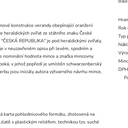
Bale
Hra
itinové konstrukce verandy obepínající oranžerii
Rok 
heraldických zvířat ze státního znaku České
Typ 
u "ČESKÁ REPUBLIKA" je pod heraldickými zvířaty,
Nákl
 v neuzavřeném opisu při levém, spodním a
Výro
je nominální hodnota mince a značka mincovny.
Minc
boká, v jehož popředí je umístěn schwarzenberský
DPH
erbu jsou iniciály autora výtvarného návrhu mince,
P
ová karta pohlednicového formátu, zhotovená na
zlatě s plastickým reliéfem, technikou tzv. suché