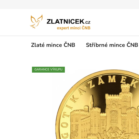
Přejít na obsah
Zlaté mince ČNB
Stříbrné mince ČNB
GARANCE VÝKUPU