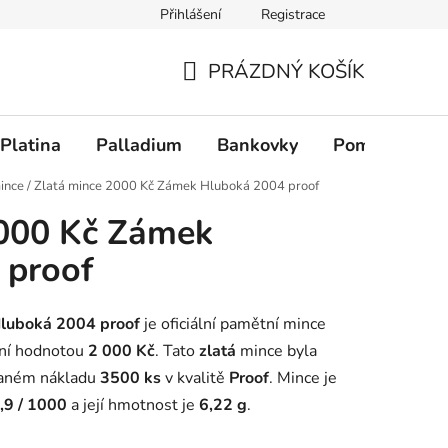
Přihlášení
Registrace
PRÁZDNÝ KOŠÍK
NÁKUPNÍ KOŠÍK
Platina
Palladium
Bankovky
Pomůcky
ince
/
Zlatá mince 2000 Kč Zámek Hluboká 2004 proof
2000 Kč Zámek
 proof
luboká 2004 proof
je oficiální pamětní mince
lní hodnotou
2 000 Kč
. Tato
zlatá
mince byla
vaném nákladu
3500 ks
v kvalitě
Proof
. Mince je
,9 / 1000
a její hmotnost je
6,22 g
.