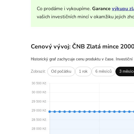
Co prodáme i vykoupíme.
Garance
výkupu zl
vašich investičních mincí v okamžiku jejich zh
Cenový vývoj: ČNB Zlatá mince 200
Historický graf zachycuje cenu produktu v čase. Investičn
Zobrazit:
Od počátku
1 rok
6 měsíců
3 měsíc