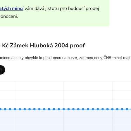
atých mincí
vám dává jistotu pro budoucí prodej
odnocení.
0 Kč Zámek Hluboká 2004 proof
í mince a slitky obvykle kopírují cenu na burze, zatímco ceny ČNB mincí mají
e