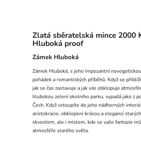
Zlatá sběratelská mince 2000
Hluboká proof
Zámek Hluboká
Zámek Hluboká, s jeho impozantní novogotickou 
pohádek a romantických příběhů. Když se přiblíž
jak se čas zastavuje a jak vás obklopuje atmosféra
hlubokou zelení okolního parku, vypadá jako z p
Čech. Když vstoupíte do jeho nádherných interiérů,
aristokracie, obklopeni krásou a elegancí starý
skvostem, ale i místem, kde se vaše fantazie může
atmosféře starého světa.