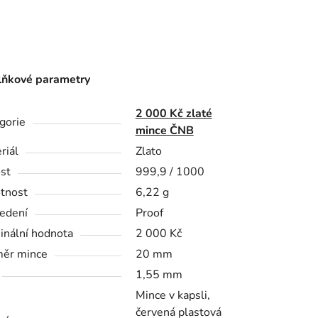
ňkové parametry
2 000 Kč zlaté
gorie
mince ČNB
riál
Zlato
st
999,9 / 1000
tnost
6,22 g
edení
Proof
nální hodnota
2 000 Kč
ěr mince
20 mm
1,55 mm
Mince v kapsli,
červená plastová