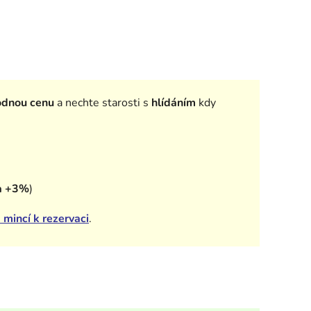
odnou cenu
a nechte starosti s
hlídáním
kdy
a +3%
)
 mincí k rezervaci
.