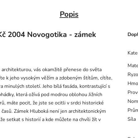
Popis
 Kč 2004 Novogotika - zámek
Dopl
Kate
Mate
architekturou, vás okamžitě přenese do světa
Ryzo
íte k jeho vysokým věžím a zdobeným štítům, cítíte,
Hmo
 minulých století. Jeho bílá fasáda, kontrastující s
Prov
ohádky, která ožívá pod modrou oblohou Jižních
Nomi
 máte pocit, že jste se ocitli v srdci historické
Prům
ch časů. Zámek Hluboká není jen architektonickým
Síla
 setkat s historií a kde můžete na chvíli žít v