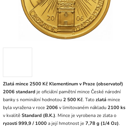
Zlatá mince 2500 Kč Klementinum v Praze (observatoř)
2006 standard
je oficiální pamětní mince České národní
banky s nominální hodnotou
2 500 Kč
. Tato
zlatá
mince
byla vyražena v roce
2006
v limitovaném nákladu
2100 ks
v kvalitě
Standard (B.K.)
. Mince je vyrobena ze zlata o
ryzosti 999,9 / 1000
a její hmotnost je
7,78 g (1/4 Oz)
.