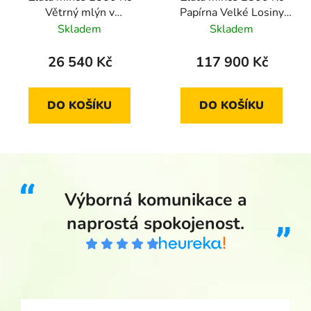
Větrný mlýn v
Papírna Velké Losiny
Ruprechtově 2009
2006 proof
Skladem
Skladem
proof
26 540 Kč
117 900 Kč
DO KOŠÍKU
DO KOŠÍKU
Výborná komunikace a
naprostá spokojenost.