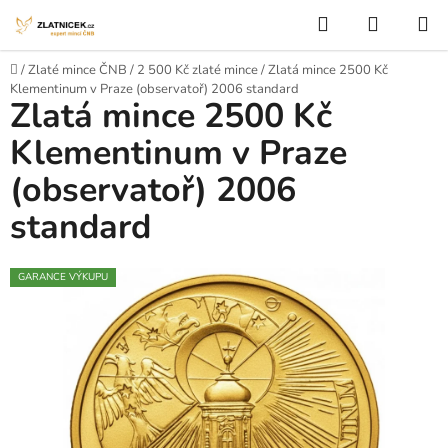
Přejít na obsah
Hledat
NÁKUP
Domů
/
Zlaté mince ČNB
/
2 500 Kč zlaté mince
/
Zlatá mince 2500 Kč
Klementinum v Praze (observatoř) 2006 standard
Zlatá mince 2500 Kč
Klementinum v Praze
(observatoř) 2006
standard
GARANCE VÝKUPU