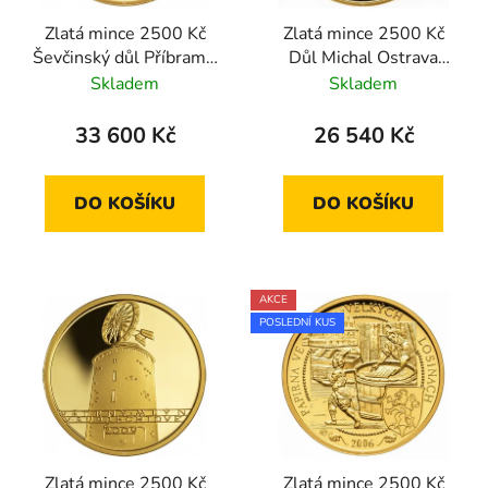
Zlatá mince 2500 Kč
Zlatá mince 2500 Kč
Ševčinský důl Příbram -
Důl Michal Ostrava
Březové Hory 2007
2010 proof
Skladem
Skladem
standard
33 600 Kč
26 540 Kč
DO KOŠÍKU
DO KOŠÍKU
AKCE
POSLEDNÍ KUS
Zlatá mince 2500 Kč
Zlatá mince 2500 Kč