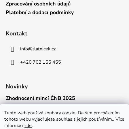
Zpracování osobních údajů
Platební a dodací podmínky
Kontakt
info
@
zlatnicek.cz
+420 702 155 455
Novinky
Zhodnocení mincí ČNB 2025
18.11.2025
Připravili jsme pro vás jednoduchý a př...
Tento web používá soubory cookie. Dalším procházením
tohoto webu vyjadřujete souhlas s jejich používáním.. Více
Mýty o přepravě zlatých mincí mimo EU
informací
zde
.