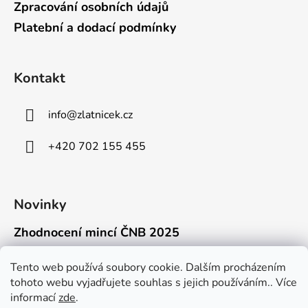
Zpracování osobních údajů
Platební a dodací podmínky
Kontakt
info
@
zlatnicek.cz
+420 702 155 455
Novinky
Zhodnocení mincí ČNB 2025
18.11.2025
Připravili jsme pro vás jednoduchý a př...
Tento web používá soubory cookie. Dalším procházením
tohoto webu vyjadřujete souhlas s jejich používáním.. Více
Mýty o přepravě zlatých mincí mimo EU
informací
zde
.
16.9.2025