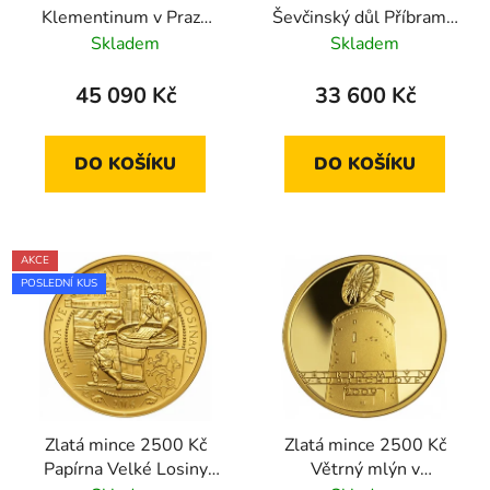
Klementinum v Praze
Ševčinský důl Příbram -
(observatoř) 2006
Březové Hory 2007
Skladem
Skladem
standard
standard
45 090 Kč
33 600 Kč
DO KOŠÍKU
DO KOŠÍKU
AKCE
POSLEDNÍ KUS
Zlatá mince 2500 Kč
Zlatá mince 2500 Kč
Papírna Velké Losiny
Větrný mlýn v