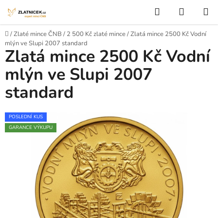
Přejít na obsah
Hledat
NÁKUP
Domů
/
Zlaté mince ČNB
/
2 500 Kč zlaté mince
/
Zlatá mince 2500 Kč Vodní
mlýn ve Slupi 2007 standard
Zlatá mince 2500 Kč Vodní
mlýn ve Slupi 2007
standard
POSLEDNÍ KUS
GARANCE VÝKUPU