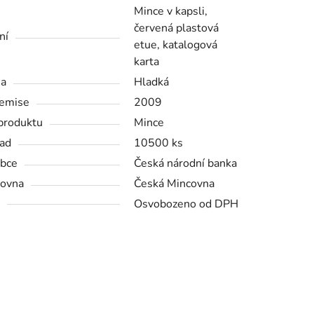
Mince v kapsli,
červená plastová
ní
etue, katalogová
karta
na
Hladká
emise
2009
produktu
Mince
ad
10500 ks
bce
Česká národní banka
ovna
Česká Mincovna
Osvobozeno od DPH