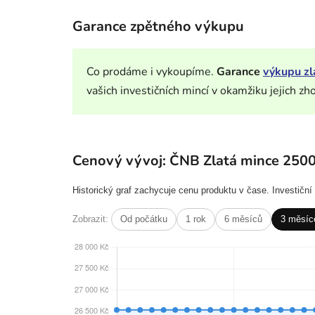
Garance zpětného výkupu
Co prodáme i vykoupíme.
Garance
výkupu zl
vašich investičních mincí v okamžiku jejich zh
Cenový vývoj: ČNB Zlatá mince 250
Historický graf zachycuje cenu produktu v čase. Investičn
Zobrazit:
Od počátku
1 rok
6 měsíců
3 měsíc