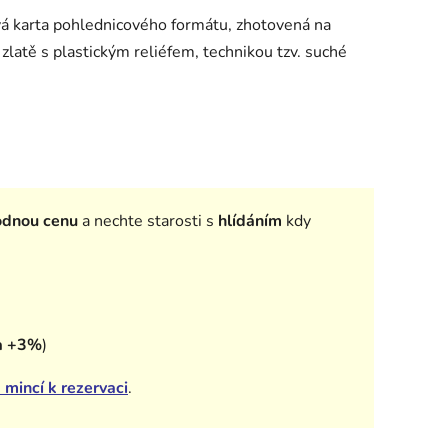
ová karta pohlednicového formátu, zhotovená na
zlatě s plastickým reliéfem, technikou tzv. suché
odnou cenu
a nechte starosti s
hlídáním
kdy
a +3%
)
 mincí k rezervaci
.