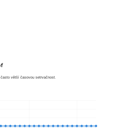
f
 často větší časovou setrvačnost.