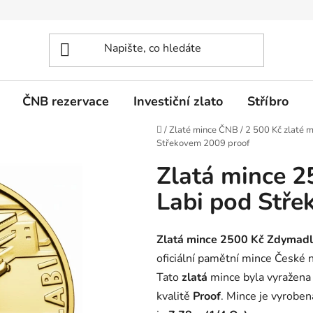
ČNB rezervace
Investiční zlato
Stříbro
Domů
/
Zlaté mince ČNB
/
2 500 Kč zlaté m
Střekovem 2009 proof
Zlatá mince 
Labi pod Stře
Zlatá mince 2500 Kč Zdymadl
oficiální pamětní mince České
Tato
zlatá
mince byla vyražena
kvalitě
Proof
. Mince je vyroben