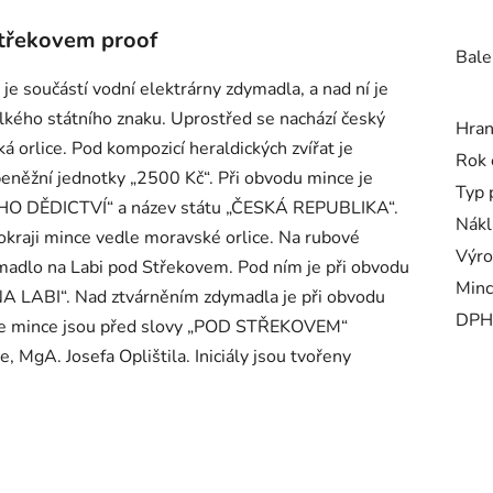
Střekovem proof
Bale
 je součástí vodní elektrárny zdymadla, a nad ní je
elkého státního znaku. Uprostřed se nachází český
Hra
ká orlice. Pod kompozicí heraldických zvířat je
Rok 
eněžní jednotky „2500 Kč“. Při obvodu mince je
Typ 
O DĚDICTVÍ“ a název státu „ČESKÁ REPUBLIKA“.
Nákl
kraji mince vedle moravské orlice. Na rubové
Výro
madlo na Labi pod Střekovem. Pod ním je při obvodu
Minc
A LABI“. Nad ztvárněním zdymadla je při obvodu
DPH
je mince jsou před slovy „POD STŘEKOVEM“
, MgA. Josefa Oplištila. Iniciály jsou tvořeny