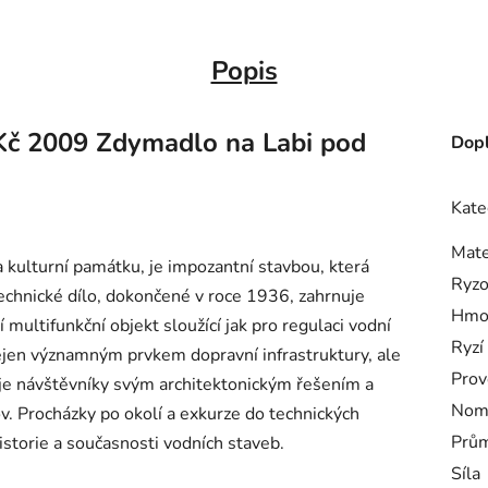
Popis
 Kč 2009 Zdymadlo na Labi pod
Dopl
Kate
Mate
kulturní památku, je impozantní stavbou, která
Ryzo
 technické dílo, dokončené v roce 1936, zahrnuje
Hmo
í multifunkční objekt sloužící jak pro regulaci vodní
Ryzí
nejen významným prvkem dopravní infrastruktury, ale
Prov
huje návštěvníky svým architektonickým řešením a
Nomi
v. Procházky po okolí a exkurze do technických
Prům
istorie a současnosti vodních staveb.
Síla