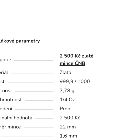
ňkové parametry
2 500 Kč zlaté
gorie
mince ČNB
riál
Zlato
st
999,9 / 1000
tnost
7,78 g
 hmotnost
1/4 Oz
edení
Proof
nální hodnota
2 500 Kč
ěr mince
22 mm
1,6 mm