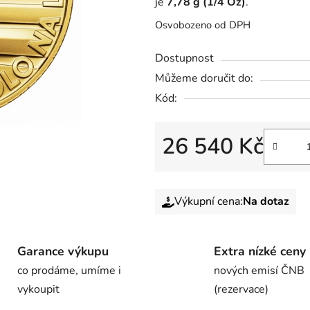
je
7,78 g (1/4 Oz)
.
Osvobozeno od DPH
Dostupnost
Můžeme doručit do:
Kód:
26 540 Kč
Výkupní cena:
Na dotaz
Garance výkupu
Extra nízké ceny
co prodáme, umíme i
nových emisí ČNB
vykoupit
(rezervace)