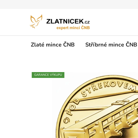
Přejít na obsah
Zlaté mince ČNB
Stříbrné mince ČNB
GARANCE VÝKUPU