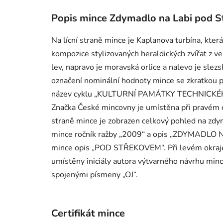
Popis mince Zdymadlo na Labi pod 
Na lícní straně mince je Kaplanova turbína, která
kompozice stylizovaných heraldických zvířat z v
lev, napravo je moravská orlice a nalevo je slezs
označení nominální hodnoty mince se zkratkou p
název cyklu „KULTURNÍ PAMÁTKY TECHNICKÉH
Značka České mincovny je umístěna při pravém o
straně mince je zobrazen celkový pohled na zdy
mince ročník ražby „2009“ a opis „ZDYMADLO N
mince opis „POD STŘEKOVEM“. Při levém okra
umístěny iniciály autora výtvarného návrhu mince
spojenými písmeny „OJ“.
Certifikát mince