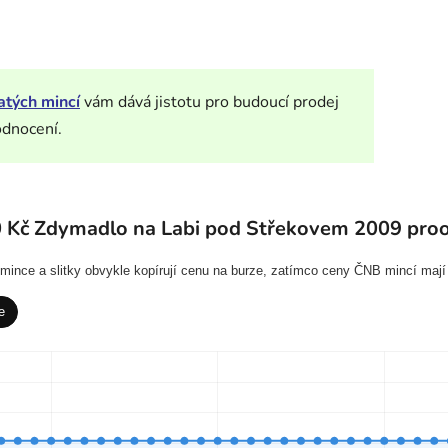
atých mincí
vám dává jistotu pro budoucí prodej
odnocení.
0 Kč Zdymadlo na Labi pod Střekovem 2009 proo
í mince a slitky obvykle kopírují cenu na burze, zatímco ceny ČNB mincí mají
e