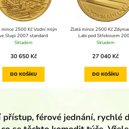
á mince 2500 Kč Vodní mlýn
Zlatá mince 2500 Kč Zdyma
ve Slupi 2007 standard
Labi pod Střekovem 20
standard
Skladem
Skladem
30 650 Kč
27 040 Kč
DO KOŠÍKU
DO KOŠÍKU
 přístup, férové jednání, rychlé 