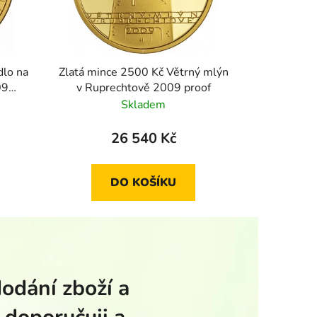
dlo na
Zlatá mince 2500 Kč Větrný mlýn
09
v Ruprechtově 2009 proof
Skladem
26 540 Kč
DO KOŠÍKU
dodání zboží a