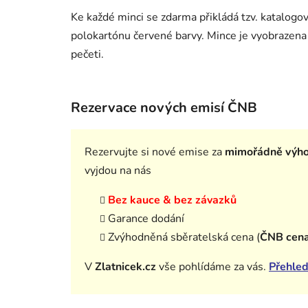
Ke každé minci se zdarma přikládá tzv. katalog
polokartónu červené barvy. Mince je vyobrazena 
pečeti.
Rezervace nových emisí ČNB
Rezervujte si nové emise za
mimořádně výh
vyjdou na nás
Bez kauce & bez závazků
Garance dodání
Zvýhodněná sběratelská cena (
ČNB cen
V
Zlatnicek.cz
vše pohlídáme za vás.
Přehled