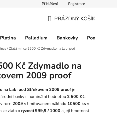
Přihlášení
Registrace
PRÁZDNÝ KOŠÍK
NÁKUPNÍ KOŠÍK
Platina
Palladium
Bankovky
Pomůcky
ince
/
Zlatá mince 2500 Kč Zdymadlo na Labi pod
2500 Kč Zdymadlo na
kovem 2009 proof
o na Labi pod Střekovem 2009 proof
je
 národní banky s nominální hodnotou
2 500 Kč
.
 v roce
2009
v limitovaném nákladu
10500 ks
v
a ze zlata o
ryzosti 999,9 / 1000
a její hmotnost