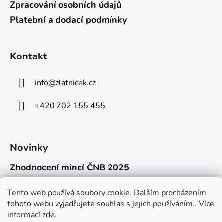
Zpracování osobních údajů
Platební a dodací podmínky
Kontakt
info
@
zlatnicek.cz
+420 702 155 455
Novinky
Zhodnocení mincí ČNB 2025
18.11.2025
Připravili jsme pro vás jednoduchý a př...
Tento web používá soubory cookie. Dalším procházením
tohoto webu vyjadřujete souhlas s jejich používáním.. Více
Mýty o přepravě zlatých mincí mimo EU
informací
zde
.
16.9.2025