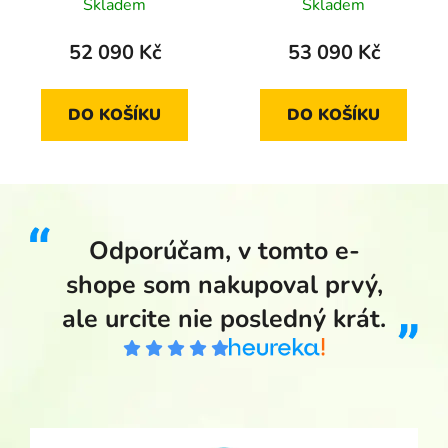
Stříbře 2011 proof
Karviné-Darkově 2014
Skladem
Skladem
proof
52 090 Kč
53 090 Kč
DO KOŠÍKU
DO KOŠÍKU
Odporúčam, v tomto e-
shope som nakupoval prvý,
ale urcite nie posledný krát.