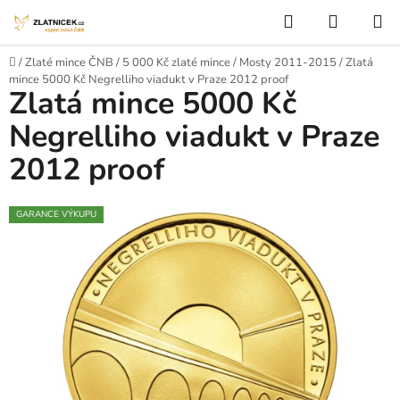
Přejít na obsah
Hledat
NÁKUP
Domů
/
Zlaté mince ČNB
/
5 000 Kč zlaté mince
/
Mosty 2011-2015
/
Zlatá
mince 5000 Kč Negrelliho viadukt v Praze 2012 proof
Zlatá mince 5000 Kč
Negrelliho viadukt v Praze
2012 proof
GARANCE VÝKUPU