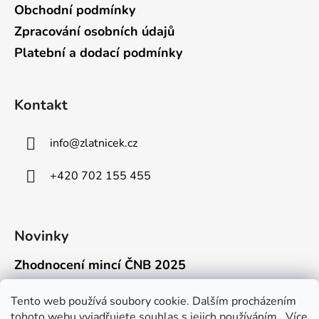
Obchodní podmínky
Zpracování osobních údajů
Platební a dodací podmínky
Kontakt
info
@
zlatnicek.cz
+420 702 155 455
Novinky
Zhodnocení mincí ČNB 2025
18.11.2025
Připravili jsme pro vás jednoduchý a př...
Tento web používá soubory cookie. Dalším procházením
tohoto webu vyjadřujete souhlas s jejich používáním.. Více