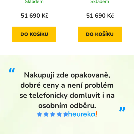
most 2015 proof
2013 proof
Skladem
Skladem
51 690 Kč
51 690 Kč
DO KOŠÍKU
DO KOŠÍKU
Nakupuji zde opakovaně,
dobré ceny a není problém
se telefonicky domluvit i na
osobním odběru.