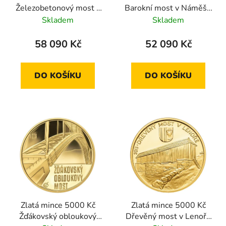
Železobetonový most v
Barokní most v Náměšti
Karviné-Darkově 2014
nad Oslavou 2012
Skladem
Skladem
standard
standard
58 090 Kč
52 090 Kč
DO KOŠÍKU
DO KOŠÍKU
Zlatá mince 5000 Kč
Zlatá mince 5000 Kč
Žďákovský obloukový
Dřevěný most v Lenoře