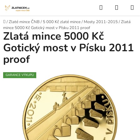
Přejít na obsah
Hledat
NÁKUP
Domů
/
Zlaté mince ČNB
/
5 000 Kč zlaté mince
/
Mosty 2011-2015
/
Zlatá
mince 5000 Kč Gotický most v Písku 2011 proof
Zlatá mince 5000 Kč
Gotický most v Písku 2011
proof
GARANCE VÝKUPU