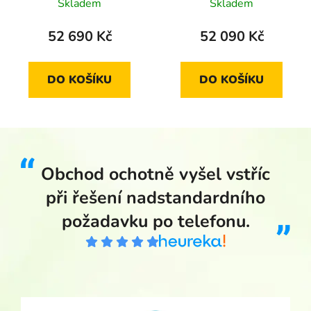
Stříbře 2011 standard
Tanvald-Harrachov
Skladem
Skladem
2014 proof
52 690 Kč
52 090 Kč
DO KOŠÍKU
DO KOŠÍKU
Obchod ochotně vyšel vstříc
při řešení nadstandardního
požadavku po telefonu.