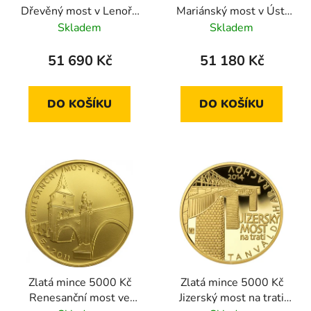
Dřevěný most v Lenoře
Mariánský most v Ústí
2013 proof
nad Labem 2015 proof
Skladem
Skladem
51 690 Kč
51 180 Kč
DO KOŠÍKU
DO KOŠÍKU
Zlatá mince 5000 Kč
Zlatá mince 5000 Kč
Renesanční most ve
Jizerský most na trati