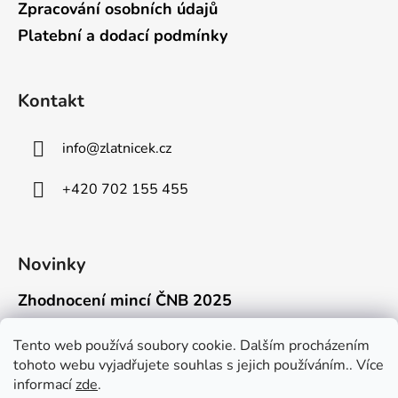
Zpracování osobních údajů
Platební a dodací podmínky
Kontakt
info
@
zlatnicek.cz
+420 702 155 455
Novinky
Zhodnocení mincí ČNB 2025
18.11.2025
Připravili jsme pro vás jednoduchý a př...
Tento web používá soubory cookie. Dalším procházením
tohoto webu vyjadřujete souhlas s jejich používáním.. Více
Mýty o přepravě zlatých mincí mimo EU
informací
zde
.
16.9.2025