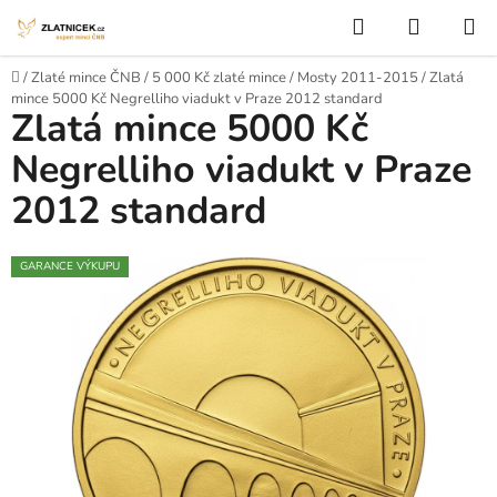
Přejít na obsah
Hledat
NÁKUP
Domů
/
Zlaté mince ČNB
/
5 000 Kč zlaté mince
/
Mosty 2011-2015
/
Zlatá
mince 5000 Kč Negrelliho viadukt v Praze 2012 standard
Zlatá mince 5000 Kč
Negrelliho viadukt v Praze
2012 standard
GARANCE VÝKUPU