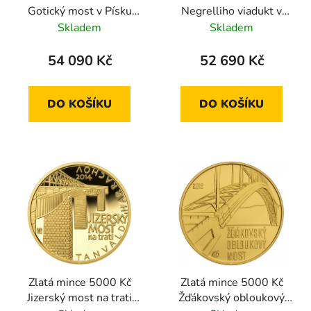
Gotický most v Písku
Negrelliho viadukt v
2011 proof
Praze 2012 standard
Skladem
Skladem
54 090 Kč
52 690 Kč
DO KOŠÍKU
DO KOŠÍKU
Zlatá mince 5000 Kč
Zlatá mince 5000 Kč
Jizerský most na trati
Žďákovský obloukový