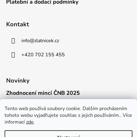
Platební a dodací podmínky
Kontakt
info
@
zlatnicek.cz
+420 702 155 455
Novinky
Zhodnocení mincí ČNB 2025
18.11.2025
Připravili jsme pro vás jednoduchý a př...
Tento web používá soubory cookie. Dalším procházením
tohoto webu vyjadřujete souhlas s jejich používáním.. Více
Mýty o přepravě zlatých mincí mimo EU
informací
zde
.
16.9.2025
Kdo někdy držel v ruce zlatou minci Wie...