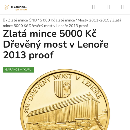
Přejít na obsah
Hledat
NÁKUP
Domů
/
Zlaté mince ČNB
/
5 000 Kč zlaté mince
/
Mosty 2011-2015
/
Zlatá
mince 5000 Kč Dřevěný most v Lenoře 2013 proof
Zlatá mince 5000 Kč
Dřevěný most v Lenoře
2013 proof
GARANCE VÝKUPU