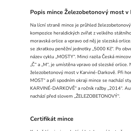
Popis mince Železobetonový most v 
Na lícní straně mince je průhled železobetono
kompozice heraldických zvířat z velkého státního
moravská orlice a vpravo od něj je slezská orli
se zkratkou peněžní jednotky „5000 Kč“. Po ob
název cyklu „MOSTY“. Minci razila Česká mincovn
„Č“ a „M“, je umístěna vpravo od slezské orlice
železobetonový most v Karviné-Darkově. Při h
MOST“ a při spodním okraji mince se nachází sty
KARVINÉ-DARKOVĚ“ a ročník ražby „2014“. Auto
nachází před slovem „ŽELEZOBETONOVÝ“.
Certifikát mince