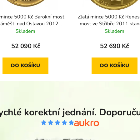
 mince 5000 Kč Barokní most
Zlatá mince 5000 Kč Renes
Náměšti nad Oslavou 2012
most ve Stříbře 2011 stan
standard
Skladem
Skladem
52 090 Kč
52 690 Kč
DO KOŠÍKU
DO KOŠÍKU
ychlé korektní jednání. Doporučuj