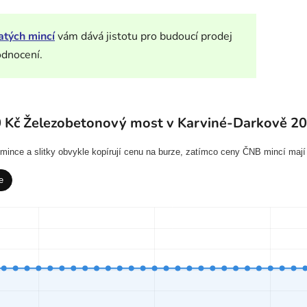
atých mincí
vám dává jistotu pro budoucí prodej
odnocení.
0 Kč Železobetonový most v Karviné-Darkově 2
í mince a slitky obvykle kopírují cenu na burze, zatímco ceny ČNB mincí mají
e