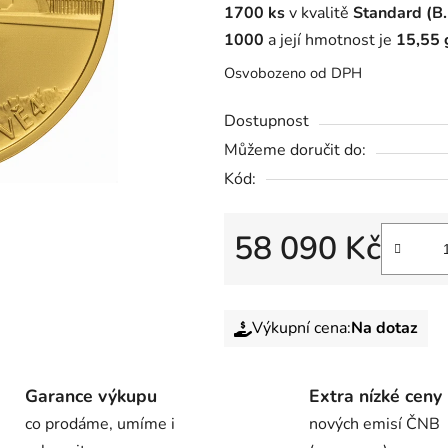
1700 ks
v kvalitě
Standard (B.
1000
a její hmotnost je
15,55 
Osvobozeno od DPH
Dostupnost
Můžeme doručit do:
Kód:
58 090 Kč
Výkupní cena:
Na dotaz
Garance výkupu
Extra nízké ceny
co prodáme, umíme i
nových emisí ČNB