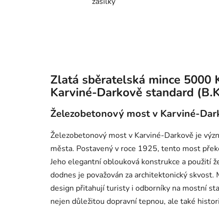
zásilky
Zlatá sběratelská mince 5000
Karviné-Darkově standard (B.K
Železobetonový most v Karviné-Dar
Železobetonový most v Karviné-Darkově je význ
města. Postavený v roce 1925, tento most překo
Jeho elegantní oblouková konstrukce a použití ž
dodnes je považován za architektonický skvost. M
design přitahují turisty i odborníky na mostní 
nejen důležitou dopravní tepnou, ale také hist