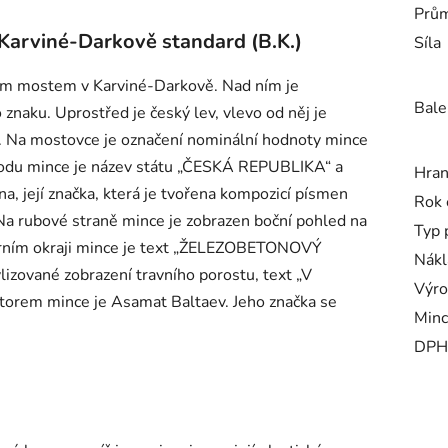
Prům
Karviné-Darkově standard (B.K.)
Síla
vým mostem v Karviné-Darkově. Nad ním je
Bale
 znaku. Uprostřed je český lev, vlevo od něj je
ce. Na mostovce je označení nominální hodnoty mince
vodu mince je název státu „ČESKÁ REPUBLIKA“ a
Hra
a, její značka, která je tvořena kompozicí písmen
Rok 
. Na rubové straně mince je zobrazen boční pohled na
Typ 
orním okraji mince je text „ŽELEZOBETONOVÝ
Nákl
lizované zobrazení travního porostu, text „V
Výro
rem mince je Asamat Baltaev. Jeho značka se
Minc
DPH