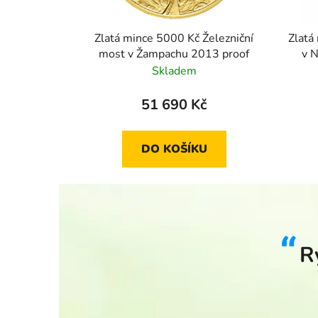
Zlatá mince 5000 Kč Železniční
Zlatá
most v Žampachu 2013 proof
v 
Skladem
51 690 Kč
DO KOŠÍKU
R