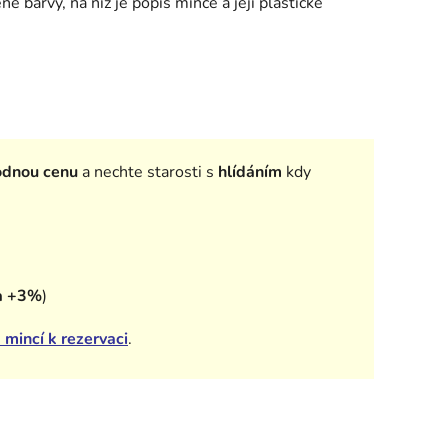
 barvy, na níž je popis mince a její plastické
odnou cenu
a nechte starosti s
hlídáním
kdy
a +3%
)
 mincí k rezervaci
.