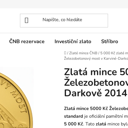
ČNB rezervace
Investiční zlato
Stříbro
Domů
/
Zlaté mince ČNB
/
5 000 Kč zlaté m
Železobetonový most v Karviné-Dark
Zlatá mince 5
Železobetonov
Darkově 2014
Zlatá mince 5000 Kč Železob
standard
je oficiální pamětní 
5 000 Kč
. Tato
zlatá
mince byl