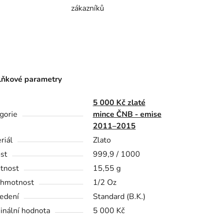
zákazníků
ňkové parametry
5 000 Kč zlaté
gorie
mince ČNB - emise
2011–2015
riál
Zlato
st
999,9 / 1000
tnost
15,55 g
 hmotnost
1/2 Oz
edení
Standard (B.K.)
nální hodnota
5 000 Kč