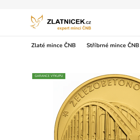
Přejít na obsah
Zlaté mince ČNB
Stříbrné mince ČNB
GARANCE VÝKUPU