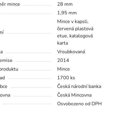
ěr mince
28 mm
1,95 mm
Mince v kapsli,
červená plastová
ní
etue, katalogová
karta
na
Vroubkovaná
emise
2014
produktu
Mince
ad
1700 ks
bce
Česká národní banka
ovna
Česká Mincovna
Osvobozeno od DPH