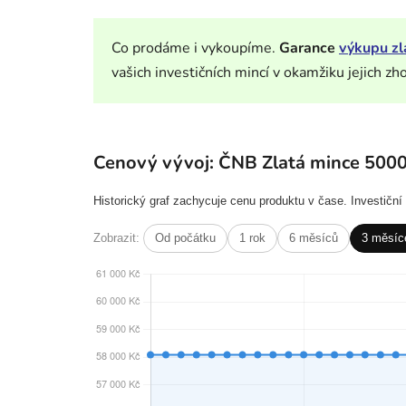
Co prodáme i vykoupíme.
Garance
výkupu zl
vašich investičních mincí v okamžiku jejich zh
Cenový vývoj: ČNB Zlatá mince 500
Historický graf zachycuje cenu produktu v čase. Investičn
Zobrazit:
Od počátku
1 rok
6 měsíců
3 měsíc