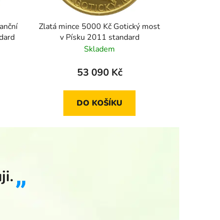
anční
Zlatá mince 5000 Kč Gotický most
dard
v Písku 2011 standard
Skladem
53 090 Kč
DO KOŠÍKU
i.