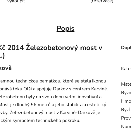
vykoupit
(rezervace)
Popis
 Kč 2014 Železobetonový most v
Dopl
.)
kově
Kate
amnou technickou památkou, která se stala ikonou
Mate
nává řeku Olši a spojuje Darkov s centrem Karviné.
Ryzo
elezobetonu byly na svou dobu velmi inovativní a
Hmo
ost je dlouhý 56 metrů a jeho stabilita a estetický
Ryzí
stavby. Železobetonový most v Karviné-Darkově je
Prov
orickým symbolem technického pokroku.
Nomi