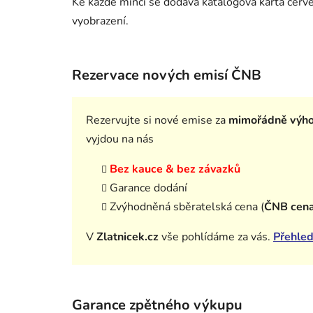
Ke každé minci se dodává katalogová karta červené
vyobrazení.
Rezervace nových emisí ČNB
Rezervujte si nové emise za
mimořádně výh
vyjdou na nás
Bez kauce & bez závazků
Garance dodání
Zvýhodněná sběratelská cena (
ČNB cen
V
Zlatnicek.cz
vše pohlídáme za vás.
Přehled
Garance zpětného výkupu