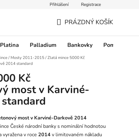
Přihlášení
Registrace
PRÁZDNÝ KOŠÍK
NÁKUPNÍ KOŠÍK
Platina
Palladium
Bankovky
Pomůcky
ince
/
Mosty 2011-2015
/
Zlatá mince 5000 Kč
ově 2014 standard
000 Kč
ý most v Karviné-
 standard
etonový most v Karviné-Darkově 2014
mince České národní banky s nominální hodnotou
a vyražena v roce
2014
v limitovaném nákladu