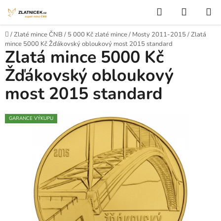
Přejít na obsah
Hledat
NÁKUP
Domů
/
Zlaté mince ČNB
/
5 000 Kč zlaté mince
/
Mosty 2011-2015
/
Zlatá
mince 5000 Kč Žďákovský obloukový most 2015 standard
Zlatá mince 5000 Kč
Žďákovský obloukový
most 2015 standard
GARANCE VÝKUPU