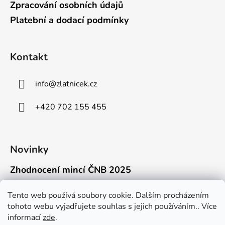
Zpracování osobních údajů
Platební a dodací podmínky
Kontakt
info
@
zlatnicek.cz
+420 702 155 455
Novinky
Zhodnocení mincí ČNB 2025
18.11.2025
Připravili jsme pro vás jednoduchý a př...
Tento web používá soubory cookie. Dalším procházením
tohoto webu vyjadřujete souhlas s jejich používáním.. Více
Mýty o přepravě zlatých mincí mimo EU
informací
zde
.
16.9.2025