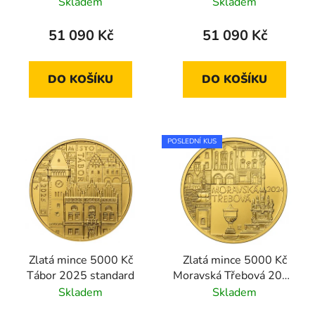
Skladem
Skladem
51 090 Kč
51 090 Kč
DO KOŠÍKU
DO KOŠÍKU
POSLEDNÍ KUS
Zlatá mince 5000 Kč
Zlatá mince 5000 Kč
Tábor 2025 standard
Moravská Třebová 2024
standard
Skladem
Skladem