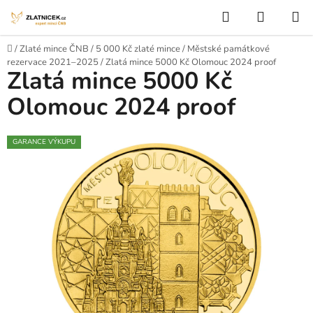
Přejít na obsah
Hledat
NÁKUP
Domů
/
Zlaté mince ČNB
/
5 000 Kč zlaté mince
/
Městské památkové
rezervace 2021–2025
/
Zlatá mince 5000 Kč Olomouc 2024 proof
Zlatá mince 5000 Kč
Olomouc 2024 proof
GARANCE VÝKUPU