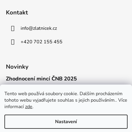
Kontakt
info
@
zlatnicek.cz
+420 702 155 455
Novinky
Zhodnocení mincí ČNB 2025
18.11.2025
Připravili jsme pro vás jednoduchý a př...
Tento web používá soubory cookie. Dalším procházením
tohoto webu vyjadřujete souhlas s jejich používáním.. Více
Mýty o přepravě zlatých mincí mimo EU
informací
zde
.
16.9.2025
Kdo někdy držel v ruce zlatou minci Wie...
Nastavení