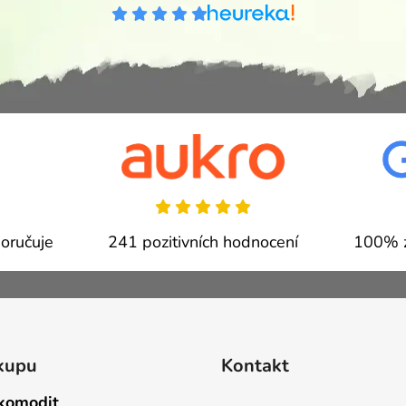
oručuje
241 pozitivních hodnocení
100% z
kupu
Kontakt
komodit