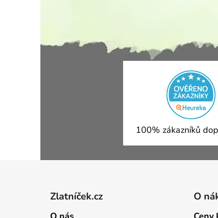
100% zákazníků dop
Zápatí
Zlatníček.cz
O ná
O nás
Ceny 