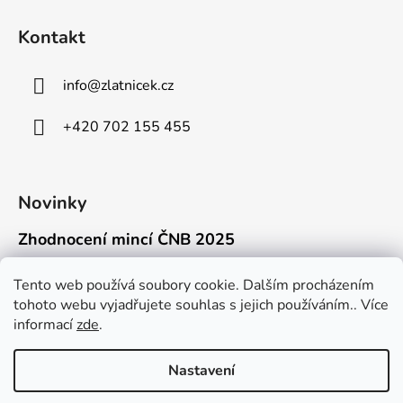
Kontakt
info
@
zlatnicek.cz
+420 702 155 455
Novinky
Zhodnocení mincí ČNB 2025
18.11.2025
Připravili jsme pro vás jednoduchý a př...
Tento web používá soubory cookie. Dalším procházením
tohoto webu vyjadřujete souhlas s jejich používáním.. Více
Mýty o přepravě zlatých mincí mimo EU
informací
zde
.
16.9.2025
Kdo někdy držel v ruce zlatou minci Wie...
Nastavení