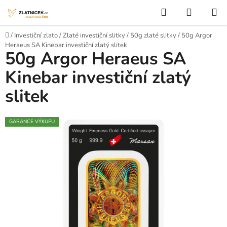
Přejít na obsah
Hledat
NÁKUP
Domů
/
Investiční zlato
/
Zlaté investiční slitky
/
50g zlaté slitky
/
50g Argor
Heraeus SA Kinebar investiční zlatý slitek
50g Argor Heraeus SA
Kinebar investiční zlatý
slitek
GARANCE VÝKUPU