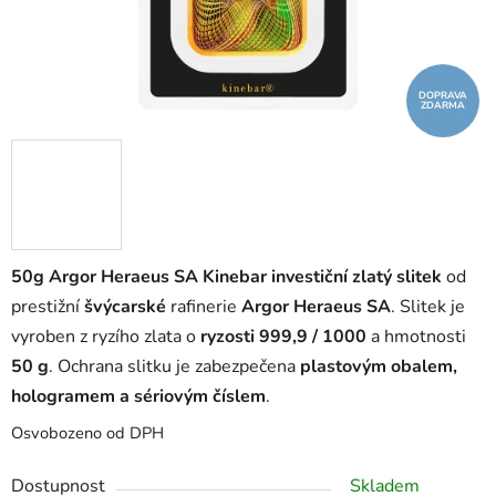
DOPRAVA
ZDARMA
50g Argor Heraeus SA Kinebar investiční zlatý slitek
od
prestižní
švýcarské
rafinerie
Argor Heraeus SA
. Slitek je
vyroben z ryzího zlata o
ryzosti 999,9 / 1000
a hmotnosti
50 g
. Ochrana slitku je zabezpečena
plastovým obalem,
hologramem a sériovým číslem
.
Osvobozeno od DPH
Dostupnost
Skladem